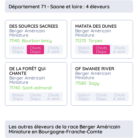
animo
Département 71 - Saone et loire : 4 éleveurs
Connexion
Ou
éez
DES SOURCES SACREES
MATATA DES DUNES
tre
Berger Américain
Berger Américain
mpte
Miniature
Miniature
71140
bourbon lancy
71270
torpes
Etalon
Chiots
Chiots
Etalon
Chiots
Chiots
Dispo
Dispo
A venir
Dispo
Dispo
A venir
DE LA FORÊT QUI
OF SWANEE RIVER
CHANTE
Berger Américain
Miniature
Berger Américain
Miniature
71580
sagy
71740
saint-edmond
Etalon
Chiots
Chiots
Etalon
Chiots
Chiots
Dispo
Dispo
A venir
Dispo
Dispo
A venir
Les autres éleveurs de la race Berger Américain
Miniature en Bourgogne-Franche-Comte