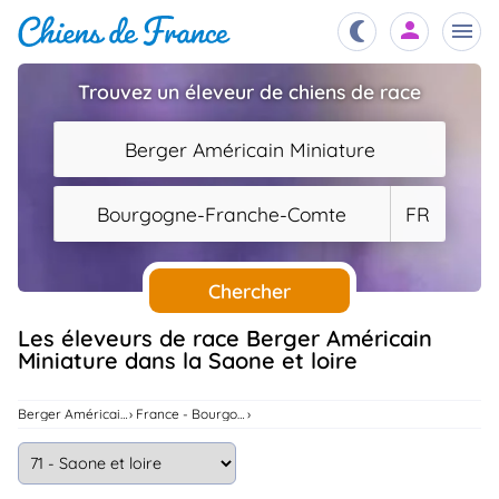
Trouvez un éleveur de chiens de race
Chiots
nibles,
Berger Américain Miniature
aître
Éleveurs
Bourgogne-Franche-Comte
FR
es et
mations
Étalons
ous
es
Chercher
les
po..
Chiens
Les éleveurs de race Berger Américain
Miniature dans la Saone et loire
ndre,
gree,
..
Services
Berger Américain Miniature
France - Bourgogne-Franche-Comte
tteurs,
ons ..
Assurances