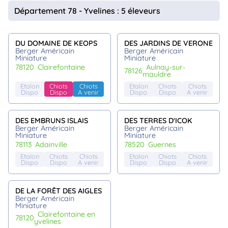
animo
Département 78 - Yvelines : 5 éleveurs
Connexion
Ou
éez
DU DOMAINE DE KEOPS
DES JARDINS DE VERONE
tre
Berger Américain
Berger Américain
mpte
Miniature
Miniature
78120
clairefontaine
aulnay-sur-
78126
mauldre
Etalon
Chiots
Chiots
Etalon
Chiots
Chiots
Dispo
Dispo
A venir
Dispo
Dispo
A venir
DES EMBRUNS ISLAIS
DES TERRES D'ICOK
Berger Américain
Berger Américain
Miniature
Miniature
78113
adainville
78520
guernes
Etalon
Chiots
Chiots
Etalon
Chiots
Chiots
Dispo
Dispo
A venir
Dispo
Dispo
A venir
DE LA FORÊT DES AIGLES
Berger Américain
Miniature
clairefontaine en
78120
yvelines