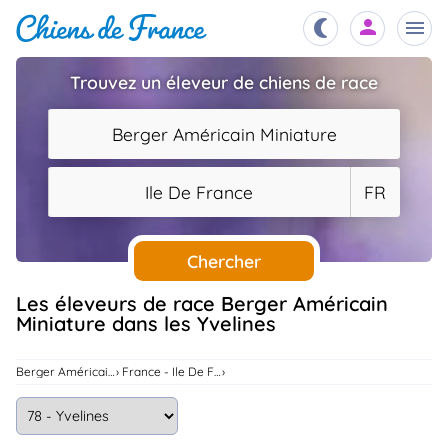
Trouvez un éleveur de chiens de race
Chiots
nibles,
Berger Américain Miniature
aître
Éleveurs
Ile De France
FR
es et
mations
Étalons
ous
es
Chercher
les
po..
Chiens
Les éleveurs de race Berger Américain
Miniature dans les Yvelines
ndre,
gree,
..
Services
Berger Américain Miniature
France - Ile De France
tteurs,
ons ..
Assurances