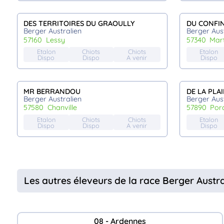
DES TERRITOIRES DU GRAOULLY
DU CONFIN
Berger Australien
Berger Aust
57160
lessy
57340
mar
Etalon
Chiots
Chiots
Etalon
Dispo
Dispo
A venir
Dispo
MR BERRANDOU
DE LA PLA
Berger Australien
Berger Aust
57580
chanville
57890
por
Etalon
Chiots
Chiots
Etalon
Dispo
Dispo
A venir
Dispo
Les autres éleveurs de la race Berger Austr
08 - Ardennes