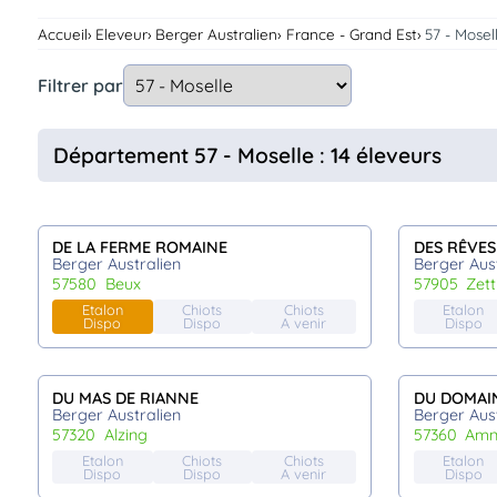
Assurances
Accueil
Eleveur
Berger Australien
France - Grand Est
57 - Mosel
animo
Connexion
Filtrer par
Ou
éez
tre
Département 57 - Moselle : 14 éleveurs
mpte
DE LA FERME ROMAINE
DES RÊVES
Berger Australien
Berger Aust
57580
beux
57905
zet
Etalon
Chiots
Chiots
Etalon
Dispo
Dispo
A venir
Dispo
DU MAS DE RIANNE
DU DOMAIN
Berger Australien
Berger Aust
57320
alzing
57360
amn
Etalon
Chiots
Chiots
Etalon
Dispo
Dispo
A venir
Dispo