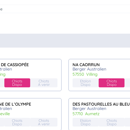
le
 DE CASSIOPÉE
NA CAORRUN
ralien
Berger Australien
ting
57550
villing
Chiots
Chiots
Etalon
Chiots
Dispo
A venir
Dispo
Dispo
E DE L’OLYMPE
DES PASTOURELLES AU BLE
ralien
Berger Australien
eville
57710
aumetz
Chiots
Chiots
Etalon
Chiots
Dispo
A venir
Dispo
Dispo