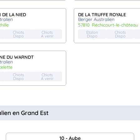
 DE LA NIED
DE LA TRUFFE ROYALE
ralien
Berger Australien
thille
57810
réchicourt-le-château
Chiots
Chiots
Etalon
Chiots
Dispo
A venir
Dispo
Dispo
INE DU WARNDT
ralien
celette
Chiots
Chiots
Dispo
A venir
alien en Grand Est
10 - Aube