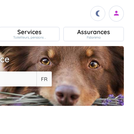
Services
Assurances
Toiletteurs, pensions ..
Fidanimo
ace
FR