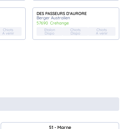
DES PASSEURS D'AURORE
Berger Australien
57690
crehange
Chiots
Etalon
Chiots
Chiots
A venir
Dispo
Dispo
A venir
51 - Marne