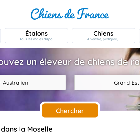
Étalons
Chiens
Tous les mâles dispo..
A vendre, pedigree, ..
ouvez un éleveur de chiens de r
 Australien
Grand Est
Chercher
 dans la Moselle