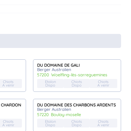
DU DOMAINE DE GALI
Berger Australien
57200
woelfling-lès-sarreguemines
Chiots
Etalon
Chiots
Chiots
A venir
Dispo
Dispo
A venir
U CHARDON
DU DOMAINE DES CHARBONS ARDENTS
Berger Australien
57220
boulay-moselle
Chiots
Etalon
Chiots
Chiots
A venir
Dispo
Dispo
A venir