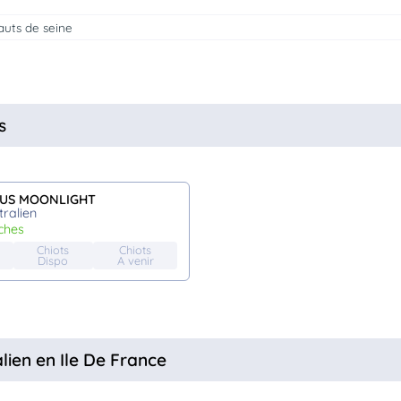
auts de seine
s
OUS MOONLIGHT
ralien
rches
Chiots
Chiots
Dispo
A venir
lien en Ile De France