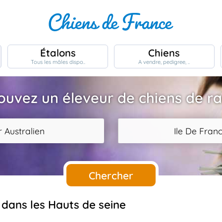
Étalons
Chiens
Tous les mâles dispo..
A vendre, pedigree, ..
ouvez un éleveur de chiens de r
 Australien
Ile De Fran
Chercher
 dans les Hauts de seine