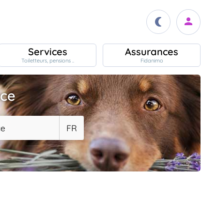
Services
Assurances
Toiletteurs, pensions ..
Fidanimo
ace
ce
FR