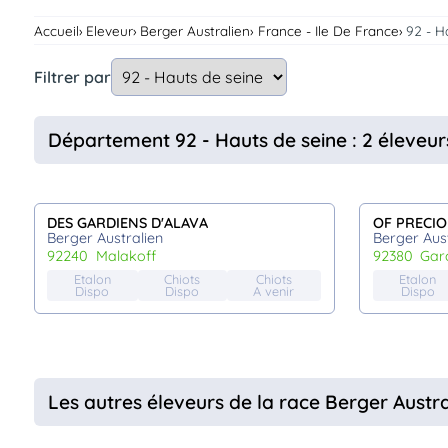
Assurances
Accueil
Eleveur
Berger Australien
France - Ile De France
92 - H
animo
Connexion
Filtrer par
Ou
éez
tre
Département 92 - Hauts de seine : 2 éleveur
mpte
DES GARDIENS D'ALAVA
OF PRECI
Berger Australien
Berger Aust
92240
malakoff
92380
ga
Etalon
Chiots
Chiots
Etalon
Dispo
Dispo
A venir
Dispo
Les autres éleveurs de la race Berger Austra