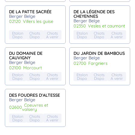
DE LA PATTE SACRÉE
DE LA LÉGENDE DES
Berger Belge
CHEYENNES
Berger Belge
02120
villers les guise
02350
vesles et caumont
Etalon
Chiots
Chiots
Etalon
Chiots
Chiots
Dispo
Dispo
A venir
Dispo
Dispo
A venir
DU DOMAINE DE
DU JARDIN DE BAMBOUS
CAUVIGNY
Berger Belge
Berger Belge
02700
fargniers
02100
morcourt
Etalon
Chiots
Chiots
Etalon
Chiots
Chiots
Dispo
Dispo
A venir
Dispo
Dispo
A venir
DES FOUDRES D'ALTESSE
Berger Belge
coeuvres et
02600
valsery
Etalon
Chiots
Chiots
Dispo
Dispo
A venir