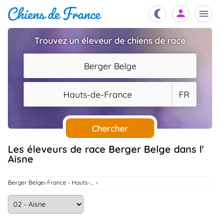
Trouvez un éleveur de chiens de race
Chiots
nibles,
Berger Belge
aître
Éleveurs
Hauts-de-France
FR
es et
mations
Étalons
ous
es
Chercher
les
po..
Chiens
Les éleveurs de race Berger Belge dans l'
Aisne
ndre,
gree,
..
Services
Berger Belge
France - Hauts-De-France
tteurs,
ons ..
Assurances