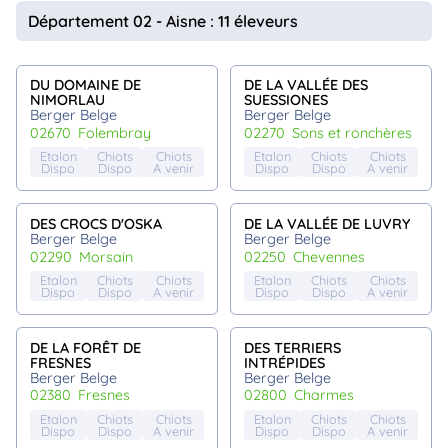
animo
Département 02 - Aisne : 11 éleveurs
Connexion
Ou
éez
DU DOMAINE DE
DE LA VALLÉE DES
tre
NIMORLAU
SUESSIONES
mpte
Berger Belge
Berger Belge
02670
folembray
02270
sons et ronchères
Etalon
Chiots
Chiots
Etalon
Chiots
Chiots
Dispo
Dispo
A venir
Dispo
Dispo
A venir
DES CROCS D'OSKA
DE LA VALLÉE DE LUVRY
Berger Belge
Berger Belge
02290
morsain
02250
chevennes
Etalon
Chiots
Chiots
Etalon
Chiots
Chiots
Dispo
Dispo
A venir
Dispo
Dispo
A venir
DE LA FORÊT DE
DES TERRIERS
FRESNES
INTRÉPIDES
Berger Belge
Berger Belge
02380
fresnes
02800
charmes
Etalon
Chiots
Chiots
Etalon
Chiots
Chiots
Dispo
Dispo
A venir
Dispo
Dispo
A venir