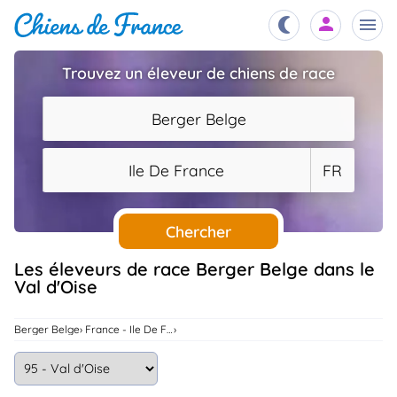
Trouvez un éleveur de chiens de race
Chiots
nibles,
Berger Belge
aître
Éleveurs
Ile De France
FR
es et
mations
Étalons
ous
es
Chercher
les
po..
Chiens
Les éleveurs de race Berger Belge dans le
Val d'Oise
ndre,
gree,
..
Services
Berger Belge
France - Ile De France
tteurs,
ons ..
Assurances