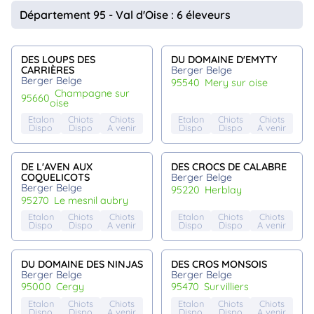
animo
Département 95 - Val d'Oise : 6 éleveurs
Connexion
Ou
éez
DES LOUPS DES
DU DOMAINE D'EMYTY
tre
CARRIÈRES
Berger Belge
mpte
Berger Belge
95540
mery sur oise
champagne sur
95660
oise
Etalon
Chiots
Chiots
Etalon
Chiots
Chiots
Dispo
Dispo
A venir
Dispo
Dispo
A venir
DE L'AVEN AUX
DES CROCS DE CALABRE
COQUELICOTS
Berger Belge
Berger Belge
95220
herblay
95270
le mesnil aubry
Etalon
Chiots
Chiots
Etalon
Chiots
Chiots
Dispo
Dispo
A venir
Dispo
Dispo
A venir
DU DOMAINE DES NINJAS
DES CROS MONSOIS
Berger Belge
Berger Belge
95000
cergy
95470
survilliers
Etalon
Chiots
Chiots
Etalon
Chiots
Chiots
Dispo
Dispo
A venir
Dispo
Dispo
A venir