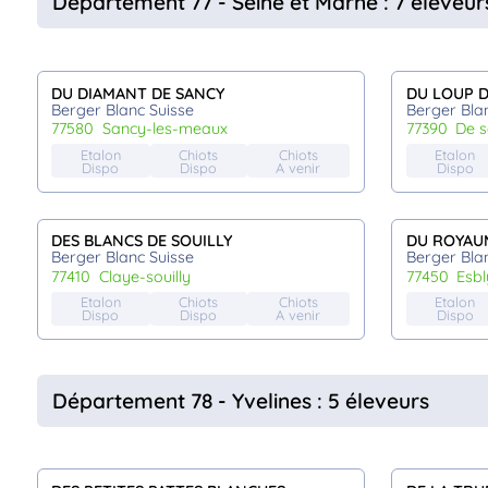
Département 77 - Seine et Marne : 7 éleveur
DU DIAMANT DE SANCY
DU LOUP DE
Berger Blanc Suisse
Berger Bla
77580
sancy-les-meaux
77390
de 
Etalon
Chiots
Chiots
Etalon
Dispo
Dispo
A venir
Dispo
DES BLANCS DE SOUILLY
DU ROYAU
Berger Blanc Suisse
Berger Bla
77410
claye-souilly
77450
esb
Etalon
Chiots
Chiots
Etalon
Dispo
Dispo
A venir
Dispo
Département 78 - Yvelines : 5 éleveurs