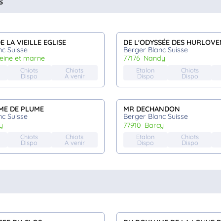
s
 LA VIEILLE EGLISE
DE L'ODYSSÉE DES HURLOVE
nc Suisse
Berger Blanc Suisse
seine et marne
77176
nandy
Chiots
Chiots
Etalon
Chiots
Dispo
A venir
Dispo
Dispo
ME DE PLUME
MR DECHANDON
nc Suisse
Berger Blanc Suisse
ly
77910
barcy
Chiots
Chiots
Etalon
Chiots
Dispo
A venir
Dispo
Dispo