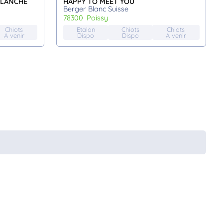
BLANCHE
HAPPY TO MEET YOU
Berger Blanc Suisse
78300
poissy
Chiots
Etalon
Chiots
Chiots
A venir
Dispo
Dispo
A venir