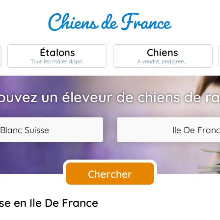
Étalons
Chiens
Tous les mâles dispo..
A vendre, pedigree, ..
ouvez un éleveur de chiens de r
Blanc Suisse
Ile De Fran
Chercher
se en Ile De France