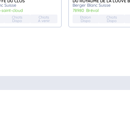
FFE DU CLOS
DU ROYAUME DE LA LOUVE 
nc Suisse
Berger Blanc Suisse
le-saint-cloud
78980
bréval
Chiots
Chiots
Etalon
Chiots
Dispo
A venir
Dispo
Dispo