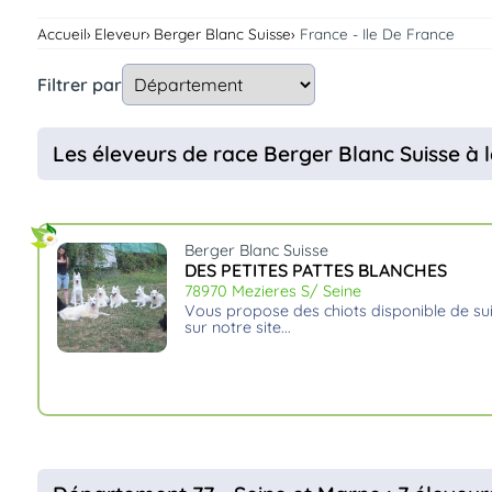
Assurances
Accueil
Eleveur
Berger Blanc Suisse
France - Ile De France
animo
Connexion
Filtrer par
Ou
éez
tre
Les éleveurs de race Berger Blanc Suisse à l
mpte
Berger Blanc Suisse
DES PETITES PATTES BLANCHES
78970 Mezieres S/ Seine
vous propose des chiots disponible de suite, vous pouvez nous suivre
sur notre site.