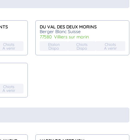
NTS
DU VAL DES DEUX MORINS
Berger Blanc Suisse
77580
villiers sur morin
Chiots
Etalon
Chiots
Chiots
A venir
Dispo
Dispo
A venir
Chiots
A venir