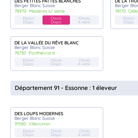
DES PETITES PATTES BLANCHES
DE LA TRU
Berger Blanc Suisse
Berger Bla
78970
mezieres s/ seine
78170
cel
Etalon
Chiots
Chiots
Etalon
Dispo
Dispo
A venir
Dispo
DE LA VALLÉE DU RÊVE BLANC
Berger Blanc Suisse
78730
ponthévrard
Etalon
Chiots
Chiots
Dispo
Dispo
A venir
Département 91 - Essonne : 1 éleveur
DES LOUPS MODERNES
Berger Blanc Suisse
91580
villeconnin
Etalon
Chiots
Chiots
Dispo
Dispo
A venir