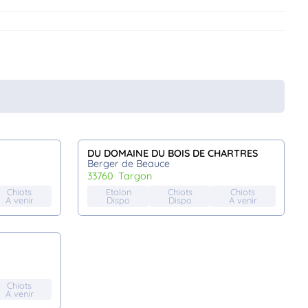
DU DOMAINE DU BOIS DE CHARTRES
Berger de Beauce
33760
targon
Chiots
Etalon
Chiots
Chiots
A venir
Dispo
Dispo
A venir
Chiots
A venir