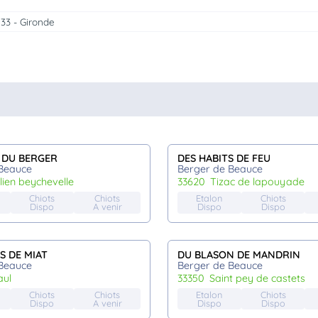
33 - Gironde
É DU BERGER
DES HABITS DE FEU
Beauce
Berger de Beauce
julien beychevelle
33620
tizac de lapouyade
Chiots
Chiots
Etalon
Chiots
Dispo
A venir
Dispo
Dispo
S DE MIAT
DU BLASON DE MANDRIN
Beauce
Berger de Beauce
aul
33350
saint pey de castets
Chiots
Chiots
Etalon
Chiots
Dispo
A venir
Dispo
Dispo