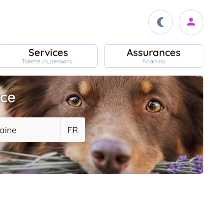
Services
Assurances
Toiletteurs, pensions ..
Fidanimo
ace
aine
FR