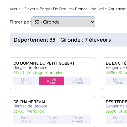
Assurances
Accueil
Eleveur
Berger De Beauce
France - Nouvelle-Aquitaine
animo
Connexion
Filtrer par
Ou
éez
tre
Département 33 - Gironde : 7 éleveurs
mpte
DU DOMAINE DU PETIT GOBERT
DE LA CIT
Berger de Beauce
Berger de 
33930
vendays-montalivet
33250
st 
Etalon
Chiots
Chiots
Etalon
Dispo
Dispo
A venir
Dispo
DE CHAMPREVAL
DES TERRE
Berger de Beauce
Berger de 
33700
merignac
33390
st p
Etalon
Chiots
Chiots
Etalon
Dispo
Dispo
A venir
Dispo