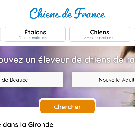
Étalons
Chiens
Tous les mâles dispo..
A vendre, pedigree, ..
ouvez un éleveur de chiens de r
r de Beauce
Nouvelle-Aquit
Chercher
e dans la Gironde