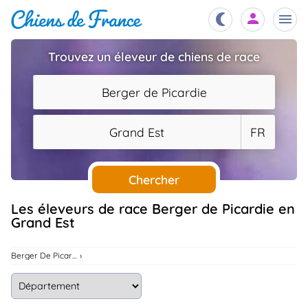
Trouvez un éleveur de chiens de race
Chiots
nibles,
Berger de Picardie
aître
Éleveurs
Grand Est
FR
es et
mations
Étalons
ous
es
Chercher
les
po..
Chiens
Les éleveurs de race Berger de Picardie en
Grand Est
ndre,
gree,
..
Services
Berger De Picardie
tteurs,
ons ..
Assurances