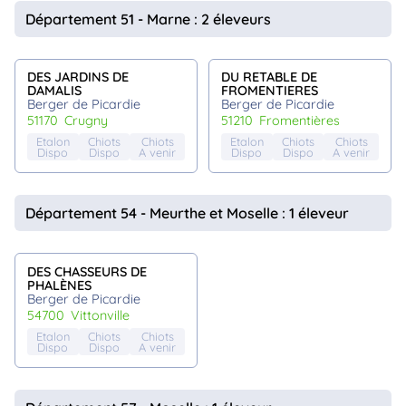
animo
Département 51 - Marne : 2 éleveurs
Connexion
Ou
éez
DES JARDINS DE
DU RETABLE DE
tre
DAMALIS
FROMENTIERES
mpte
Berger de Picardie
Berger de Picardie
51170
crugny
51210
fromentières
Etalon
Chiots
Chiots
Etalon
Chiots
Chiots
Dispo
Dispo
A venir
Dispo
Dispo
A venir
Département 54 - Meurthe et Moselle : 1 éleveur
DES CHASSEURS DE
PHALÈNES
Berger de Picardie
54700
vittonville
Etalon
Chiots
Chiots
Dispo
Dispo
A venir