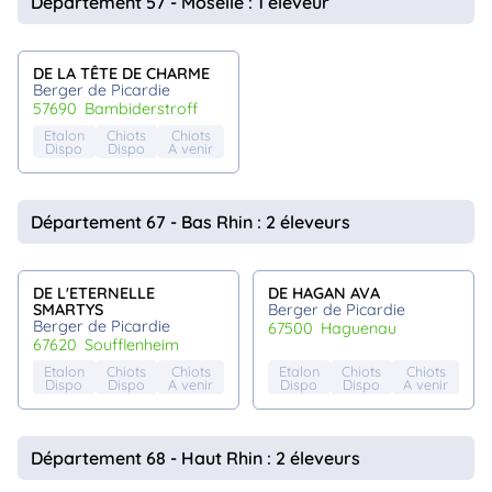
Département 57 - Moselle : 1 éleveur
DE LA TÊTE DE CHARME
Berger de Picardie
57690
bambiderstroff
Etalon
Chiots
Chiots
Dispo
Dispo
A venir
Département 67 - Bas Rhin : 2 éleveurs
DE L'ETERNELLE
DE HAGAN AVA
SMARTYS
Berger de Picardie
Berger de Picardie
67500
haguenau
67620
soufflenheim
Etalon
Chiots
Chiots
Etalon
Chiots
Chiots
Dispo
Dispo
A venir
Dispo
Dispo
A venir
Département 68 - Haut Rhin : 2 éleveurs