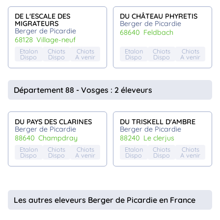
DE L'ESCALE DES
DU CHÂTEAU PHYRETIS
MIGRATEURS
Berger de Picardie
Berger de Picardie
68640
feldbach
68128
village-neuf
Etalon
Chiots
Chiots
Etalon
Chiots
Chiots
Dispo
Dispo
A venir
Dispo
Dispo
A venir
Département 88 - Vosges : 2 éleveurs
DU PAYS DES CLARINES
DU TRISKELL D'AMBRE
Berger de Picardie
Berger de Picardie
88640
champdray
88240
le clerjus
Etalon
Chiots
Chiots
Etalon
Chiots
Chiots
Dispo
Dispo
A venir
Dispo
Dispo
A venir
Les autres eleveurs Berger de Picardie en France