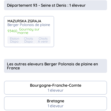
animo
Département 93 - Seine st Denis : 1 éleveur
Connexion
Ou
éez
MAZURSKA ZGRAJA
tre
Berger Polonais de plaine
mpte
gournay sur
93460
marne
Etalon
Chiots
Chiots
Dispo
Dispo
A venir
Les autres eleveurs Berger Polonais de plaine en
France
Bourgogne-Franche-Comte
1 éleveur
Bretagne
1 éleveur