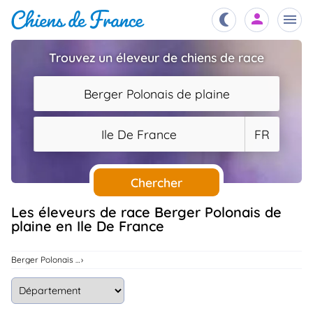
Trouvez un éleveur de chiens de race
Chiots
nibles,
Berger Polonais de plaine
aître
Éleveurs
Ile De France
FR
es et
mations
Étalons
ous
es
Chercher
les
po..
Chiens
Les éleveurs de race Berger Polonais de
plaine en Ile De France
ndre,
gree,
..
Services
Berger Polonais De Plaine
tteurs,
ons ..
Assurances