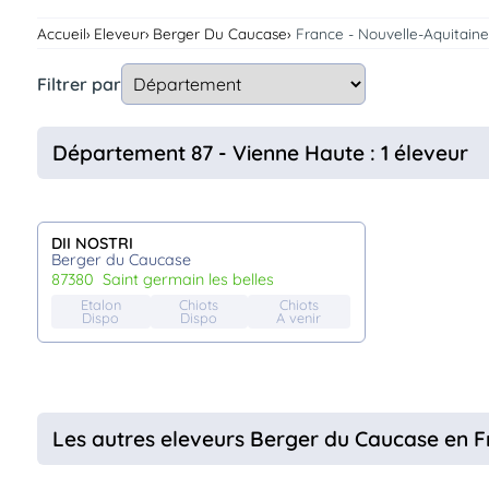
Assurances
Accueil
Eleveur
Berger Du Caucase
France - Nouvelle-Aquitaine
animo
Connexion
Filtrer par
Ou
éez
tre
Département 87 - Vienne Haute : 1 éleveur
mpte
DII NOSTRI
Berger du Caucase
87380
saint germain les belles
Etalon
Chiots
Chiots
Dispo
Dispo
A venir
Les autres eleveurs Berger du Caucase en 