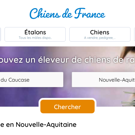
Étalons
Chiens
Tous les mâles dispo..
A vendre, pedigree, ..
ouvez un éleveur de chiens de r
 du Caucase
Nouvelle-Aquit
Chercher
se en Nouvelle-Aquitaine