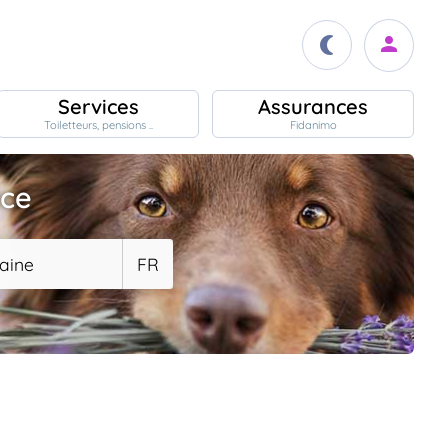
Services
Assurances
Toiletteurs, pensions ..
Fidanimo
ace
aine
FR