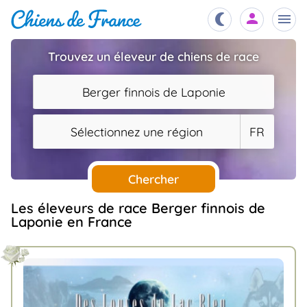
Trouvez un éleveur de chiens de race
Chiots
nibles,
Berger finnois de Laponie
aître
Éleveurs
Sélectionnez une région
FR
es et
mations
Étalons
ous
es
Chercher
les
po..
Chiens
Les éleveurs de race Berger finnois de
Laponie en France
ndre,
gree,
..
Services
tteurs,
ons ..
Assurances