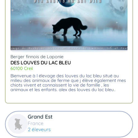
animo
Connexion
Ou
éez
tre
mpte
Berger finnois de Laponie
DES LOUVES DU LAC BLEU
60100 Creil
bienvenue à l élevage des louves du lac bleu situé au
milieu des animaux de ferme que j élève également mes
chiots vivent et connaissent la vie de famille , les
animaux et les enfants. alex des louves du lac bleu
Grand Est
France
2 éleveurs