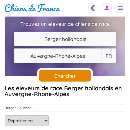
Trouvez un éleveur de chiens de race
Chiots
nibles,
Berger hollandais
aître
Éleveurs
Auvergne-Rhone-Alpes
FR
es et
mations
Étalons
ous
es
Chercher
les
po..
Chiens
Les éleveurs de race Berger hollandais en
Auvergne-Rhone-Alpes
ndre,
gree,
..
Services
Berger Hollandais
tteurs,
ons ..
Assurances