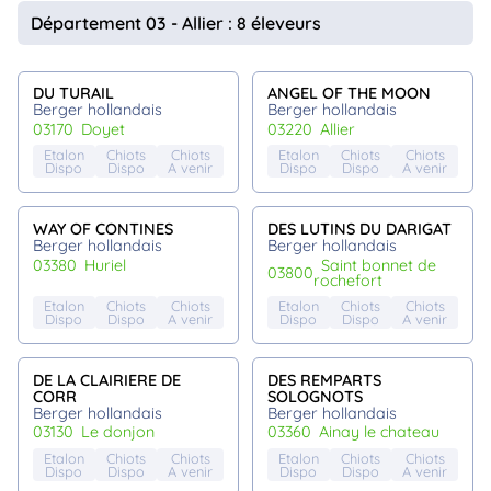
animo
Département 03 - Allier : 8 éleveurs
Connexion
Ou
éez
DU TURAIL
ANGEL OF THE MOON
tre
Berger hollandais
Berger hollandais
mpte
03170
doyet
03220
allier
Etalon
Chiots
Chiots
Etalon
Chiots
Chiots
Dispo
Dispo
A venir
Dispo
Dispo
A venir
WAY OF CONTINES
DES LUTINS DU DARIGAT
Berger hollandais
Berger hollandais
03380
huriel
saint bonnet de
03800
rochefort
Etalon
Chiots
Chiots
Etalon
Chiots
Chiots
Dispo
Dispo
A venir
Dispo
Dispo
A venir
DE LA CLAIRIERE DE
DES REMPARTS
CORR
SOLOGNOTS
Berger hollandais
Berger hollandais
03130
le donjon
03360
ainay le chateau
Etalon
Chiots
Chiots
Etalon
Chiots
Chiots
Dispo
Dispo
A venir
Dispo
Dispo
A venir