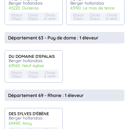
Berger hollandais
Berger hollandais
43220
dunieres
43190
le mas de tence
Etalon
Chiots
Chiots
Etalon
Chiots
Chiots
Dispo
Dispo
A venir
Dispo
Dispo
A venir
Département 63 - Puy de dome : 1 éleveur
DU DOMAINE D'EPALAIS
Berger hollandais
63560
neuf-eglise
Etalon
Chiots
Chiots
Dispo
Dispo
A venir
Département 69 - Rhone : 1 éleveur
DES SYLVES D'ÉBÈNE
Berger hollandais
69490
ancy