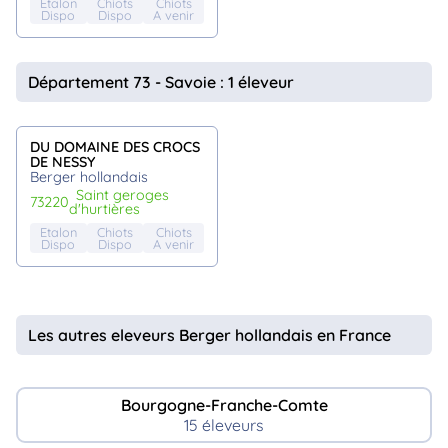
Etalon
Chiots
Chiots
Dispo
Dispo
A venir
Département 73 - Savoie : 1 éleveur
DU DOMAINE DES CROCS
DE NESSY
Berger hollandais
saint geroges
73220
d'hurtières
Etalon
Chiots
Chiots
Dispo
Dispo
A venir
Les autres eleveurs Berger hollandais en France
Bourgogne-Franche-Comte
15 éleveurs