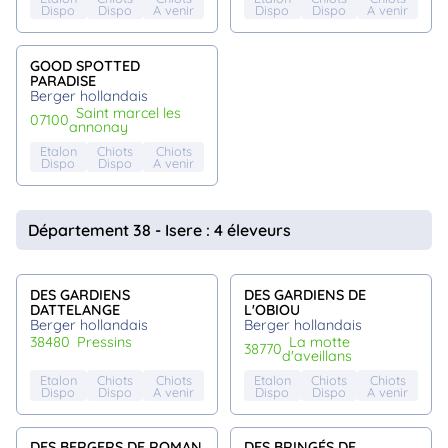
Dispo
Dispo
A venir
Dispo
Dispo
A venir
GOOD SPOTTED
PARADISE
Berger hollandais
saint marcel les
07100
annonay
Etalon
Chiots
Chiots
Dispo
Dispo
A venir
Département 38 - Isere : 4 éleveurs
DES GARDIENS
DES GARDIENS DE
DATTELANGE
L'OBIOU
Berger hollandais
Berger hollandais
38480
pressins
la motte
38770
d'aveillans
Etalon
Chiots
Chiots
Etalon
Chiots
Chiots
Dispo
Dispo
A venir
Dispo
Dispo
A venir
DES BERGERS DE ROMAN
DES BRINGÉS DE