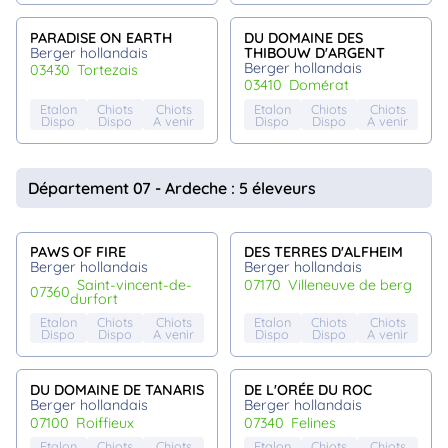
PARADISE ON EARTH
DU DOMAINE DES
Berger hollandais
THIBOUW D'ARGENT
Berger hollandais
03430
tortezais
03410
domérat
Etalon
Chiots
Chiots
Etalon
Chiots
Chiots
Dispo
Dispo
A venir
Dispo
Dispo
A venir
Département 07 - Ardeche : 5 éleveurs
PAWS OF FIRE
DES TERRES D'ALFHEIM
Berger hollandais
Berger hollandais
saint-vincent-de-
07170
villeneuve de berg
07360
durfort
Etalon
Chiots
Chiots
Etalon
Chiots
Chiots
Dispo
Dispo
A venir
Dispo
Dispo
A venir
DU DOMAINE DE TANARIS
DE L'ORÉE DU ROC
Berger hollandais
Berger hollandais
07100
roiffieux
07340
felines
Etalon
Chiots
Chiots
Etalon
Chiots
Chiots