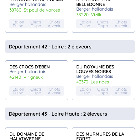
Berger hollandais
BELLEDONNE
Berger hollandais
38760
st paul de varces
38220
vizille
Etalon
Chiots
Chiots
Etalon
Chiots
Chiots
Dispo
Dispo
A venir
Dispo
Dispo
A venir
Département 42 - Loire : 2 éleveurs
DES CROCS D'EBEN
DU ROYAUME DES
Berger hollandais
LOUVES NOIRES
Berger hollandais
42140
virigneux
42370
les noes
Etalon
Chiots
Chiots
Etalon
Chiots
Chiots
Dispo
Dispo
A venir
Dispo
Dispo
A venir
Département 43 - Loire Haute : 2 éleveurs
DU DOMAINE DE
DES MURMURES DE LA
MALATAVERNE
FORET