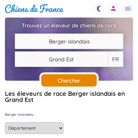
Trouvez un éleveur de chiens de race
Chiots
nibles,
Berger islandais
aître
Éleveurs
Grand Est
FR
es et
mations
Étalons
ous
es
Chercher
les
po..
Chiens
Les éleveurs de race Berger islandais en
Grand Est
ndre,
gree,
..
Services
Berger Islandais
tteurs,
ons ..
Assurances