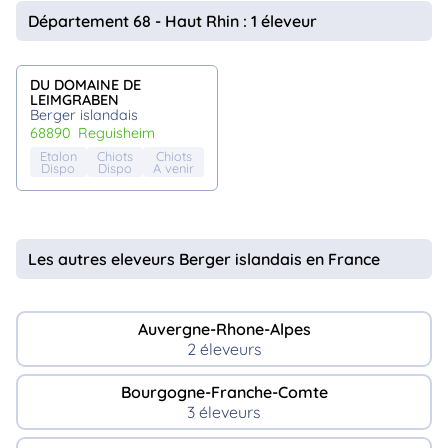
animo
Département 68 - Haut Rhin : 1 éleveur
Connexion
Ou
éez
DU DOMAINE DE
tre
LEIMGRABEN
mpte
Berger islandais
68890
reguisheim
Etalon
Chiots
Chiots
Dispo
Dispo
A venir
Les autres eleveurs Berger islandais en France
Auvergne-Rhone-Alpes
2 éleveurs
Bourgogne-Franche-Comte
3 éleveurs