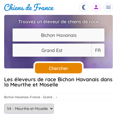
Trouvez un éleveur de chiens de race
Chiots
nibles,
Bichon Havanais
aître
Éleveurs
Grand Est
FR
es et
mations
Étalons
ous
es
Chercher
les
po..
Chiens
Les éleveurs de race Bichon Havanais dans
la Meurthe et Moselle
ndre,
gree,
..
Services
Bichon Havanais
France - Grand Est
tteurs,
ons ..
Assurances