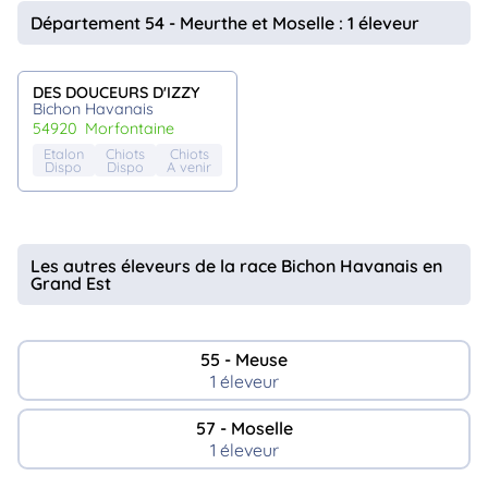
animo
Département 54 - Meurthe et Moselle : 1 éleveur
Connexion
Ou
éez
DES DOUCEURS D'IZZY
tre
Bichon Havanais
mpte
54920
morfontaine
Etalon
Chiots
Chiots
Dispo
Dispo
A venir
Les autres éleveurs de la race Bichon Havanais en
Grand Est
55 - Meuse
1 éleveur
57 - Moselle
1 éleveur