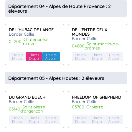
animo
Département 04 - Alpes de Haute Provence : 2
éleveurs
Connexion
Ou
éez
tre
DE L'HUBAC DE LANGE
DE L'ENTRE DEUX
mpte
Border Collie
MONDES
Border Collie
chateauneuf
04200
miravail
saint-martin-de-
04800
brômes
Etalon
Chiots
Chiots
Etalon
Chiots
Chiots
Dispo
Dispo
A venir
Dispo
Dispo
A venir
Département 05 - Alpes Hautes : 2 éleveurs
DU GRAND BUECH
FREEDOM OF SHEPHERD
Border Collie
Border Collie
saint pierre
05700
orpierre
05140
d'argençon
Etalon
Chiots
Chiots
Etalon
Chiots
Chiots
Dispo
Dispo
A venir
Dispo
Dispo
A venir