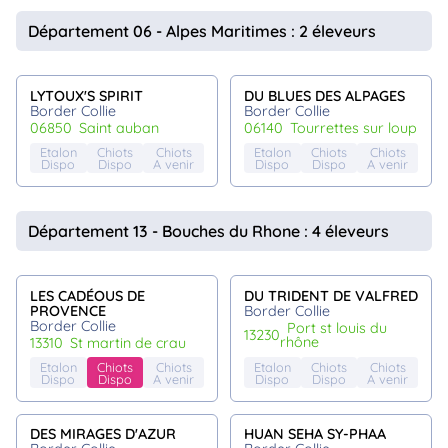
Département 06 - Alpes Maritimes : 2 éleveurs
LYTOUX'S SPIRIT
DU BLUES DES ALPAGES
Border Collie
Border Collie
06850
saint auban
06140
tourrettes sur loup
Etalon
Chiots
Chiots
Etalon
Chiots
Chiots
Dispo
Dispo
A venir
Dispo
Dispo
A venir
Département 13 - Bouches du Rhone : 4 éleveurs
LES CADÉOUS DE
DU TRIDENT DE VALFRED
PROVENCE
Border Collie
Border Collie
port st louis du
13230
rhône
13310
st martin de crau
Etalon
Chiots
Chiots
Etalon
Chiots
Chiots
Dispo
Dispo
A venir
Dispo
Dispo
A venir
DES MIRAGES D'AZUR
HUAN SEHA SY-PHAA