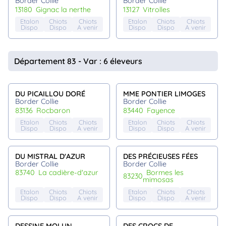
Border Collie
Border Collie
13180
gignac la nerthe
13127
vitrolles
Etalon
Chiots
Chiots
Etalon
Chiots
Chiots
Dispo
Dispo
A venir
Dispo
Dispo
A venir
Département 83 - Var : 6 éleveurs
DU PICAILLOU DORÉ
MME PONTIER LIMOGES
Border Collie
Border Collie
83136
rocbaron
83440
fayence
Etalon
Chiots
Chiots
Etalon
Chiots
Chiots
Dispo
Dispo
A venir
Dispo
Dispo
A venir
DU MISTRAL D'AZUR
DES PRÉCIEUSES FÉES
Border Collie
Border Collie
83740
la cadière-d'azur
bormes les
83230
mimosas
Etalon
Chiots
Chiots
Etalon
Chiots
Chiots
Dispo
Dispo
A venir
Dispo
Dispo
A venir
DESSINE MOI UN
DES CROCS DE