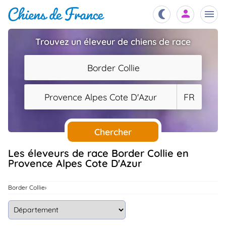
Trouvez un éleveur de chiens de race
Chiots
nibles,
Border Collie
aître
Éleveurs
Provence Alpes Cote D'Azur
FR
es et
mations
Étalons
ous
es
Chercher
les
po..
Chiens
Les éleveurs de race Border Collie en
Provence Alpes Cote D'Azur
ndre,
gree,
..
Services
Border Collie
tteurs,
ons ..
Assurances