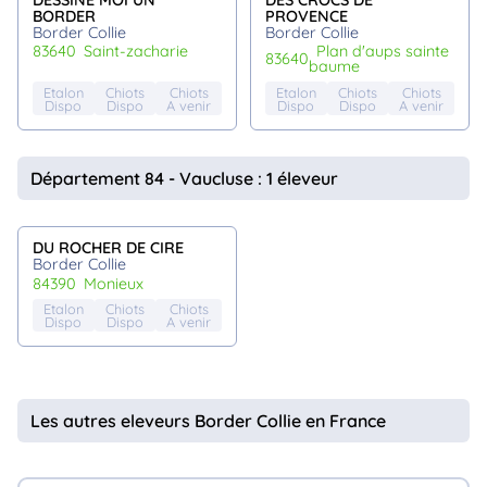
BORDER
PROVENCE
Border Collie
Border Collie
83640
saint-zacharie
plan d'aups sainte
83640
baume
Etalon
Chiots
Chiots
Etalon
Chiots
Chiots
Dispo
Dispo
A venir
Dispo
Dispo
A venir
Département 84 - Vaucluse : 1 éleveur
DU ROCHER DE CIRE
Border Collie
84390
monieux
Etalon
Chiots
Chiots
Dispo
Dispo
A venir
Les autres eleveurs Border Collie en France