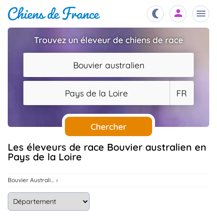
Trouvez un éleveur de chiens de race
Chiots
nibles,
Bouvier australien
aître
Éleveurs
Pays de la Loire
FR
es et
mations
Étalons
ous
es
Chercher
les
po..
Chiens
Les éleveurs de race Bouvier australien en
Pays de la Loire
ndre,
gree,
..
Services
Bouvier Australien
tteurs,
ons ..
Assurances