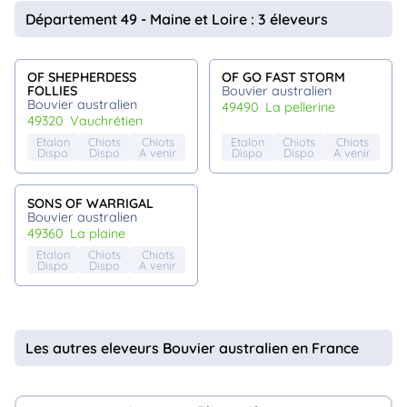
animo
Département 49 - Maine et Loire : 3 éleveurs
Connexion
Ou
éez
OF SHEPHERDESS
OF GO FAST STORM
tre
FOLLIES
Bouvier australien
mpte
Bouvier australien
49490
la pellerine
49320
vauchrétien
Etalon
Chiots
Chiots
Etalon
Chiots
Chiots
Dispo
Dispo
A venir
Dispo
Dispo
A venir
SONS OF WARRIGAL
Bouvier australien
49360
la plaine
Etalon
Chiots
Chiots
Dispo
Dispo
A venir
Les autres eleveurs Bouvier australien en France