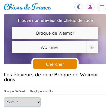
Trouvez un éleveur de chiens de race
Chiots
nibles,
Braque de Weimar
aître
Éleveurs
Wallonie
BE
es et
mations
Étalons
ous
es
Chercher
les
po..
Chiens
Les éleveurs de race Braque de Weimar
dans
ndre,
gree,
..
Services
Braque De Weimar
Belgique - Wallonie
tteurs,
ons ..
Assurances