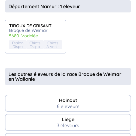
animo
Département Namur : 1 éleveur
Connexion
Ou
éez
TIROUX DE GRISANT
tre
Braque de Weimar
mpte
5680
vodelée
Etalon
Chiots
Chiots
Dispo
Dispo
A venir
Les autres éleveurs de la race Braque de Weimar
en Wallonie
Hainaut
6 éleveurs
Liege
3 éleveurs