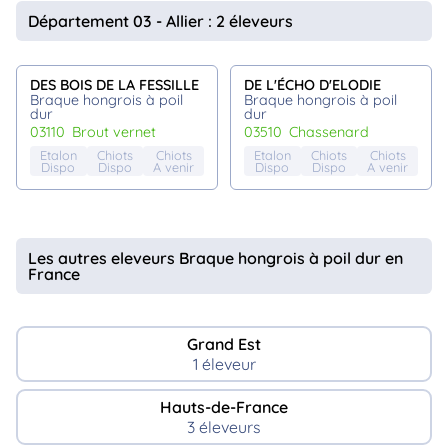
animo
Département 03 - Allier : 2 éleveurs
Connexion
Ou
éez
DES BOIS DE LA FESSILLE
DE L'ÉCHO D'ELODIE
tre
Braque hongrois à poil
Braque hongrois à poil
mpte
dur
dur
03110
brout vernet
03510
chassenard
Etalon
Chiots
Chiots
Etalon
Chiots
Chiots
Dispo
Dispo
A venir
Dispo
Dispo
A venir
Les autres eleveurs Braque hongrois à poil dur en
France
Grand Est
1 éleveur
Hauts-de-France
3 éleveurs