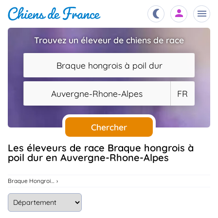
Trouvez un éleveur de chiens de race
Chiots
nibles,
Braque hongrois à poil dur
aître
Éleveurs
Auvergne-Rhone-Alpes
FR
es et
mations
Étalons
ous
es
Chercher
les
po..
Chiens
Les éleveurs de race Braque hongrois à
poil dur en Auvergne-Rhone-Alpes
ndre,
gree,
..
Services
Braque Hongrois À Poil Dur
tteurs,
ons ..
Assurances