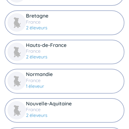
animo
Connexion
Bretagne
Ou
France
éez
2 éleveurs
tre
mpte
Hauts-de-France
France
2 éleveurs
Normandie
France
1 éleveur
Nouvelle-Aquitaine
France
2 éleveurs