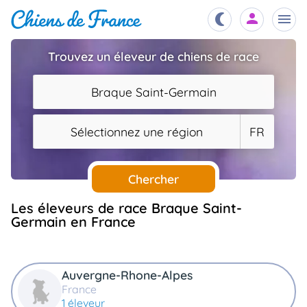
Trouvez un éleveur de chiens de race
Chiots
nibles,
Braque Saint-Germain
aître
Éleveurs
Sélectionnez une région
FR
es et
mations
Étalons
ous
es
Chercher
les
po..
Chiens
Les éleveurs de race Braque Saint-
Germain en France
ndre,
gree,
..
Services
tteurs,
Auvergne-Rhone-Alpes
ons ..
France
Assurances
1 éleveur