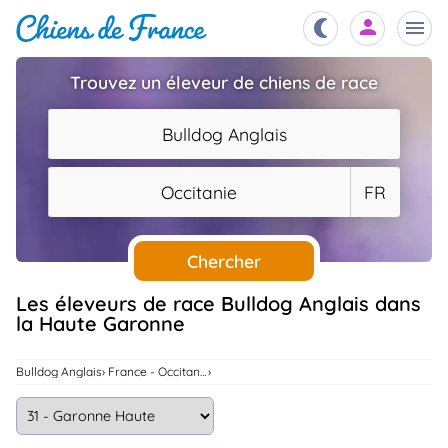
Trouvez un éleveur de chiens de race
Chiots
nibles,
Bulldog Anglais
aître
Éleveurs
Occitanie
FR
es et
mations
Étalons
ous
es
Chercher
les
po..
Chiens
Les éleveurs de race Bulldog Anglais dans
la Haute Garonne
ndre,
gree,
..
Services
Bulldog Anglais
France - Occitanie
tteurs,
ons ..
Assurances