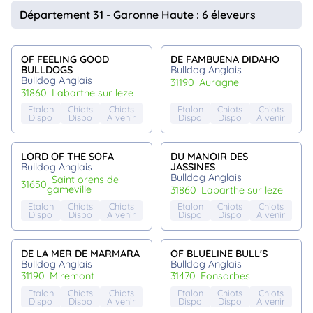
animo
Département 31 - Garonne Haute : 6 éleveurs
Connexion
Ou
éez
OF FEELING GOOD
DE FAMBUENA DIDAHO
tre
BULLDOGS
Bulldog Anglais
mpte
Bulldog Anglais
31190
auragne
31860
labarthe sur leze
Etalon
Chiots
Chiots
Etalon
Chiots
Chiots
Dispo
Dispo
A venir
Dispo
Dispo
A venir
LORD OF THE SOFA
DU MANOIR DES
Bulldog Anglais
JASSINES
Bulldog Anglais
saint orens de
31650
gameville
31860
labarthe sur leze
Etalon
Chiots
Chiots
Etalon
Chiots
Chiots
Dispo
Dispo
A venir
Dispo
Dispo
A venir
DE LA MER DE MARMARA
OF BLUELINE BULL'S
Bulldog Anglais
Bulldog Anglais
31190
miremont
31470
fonsorbes
Etalon
Chiots
Chiots
Etalon
Chiots
Chiots
Dispo
Dispo
A venir
Dispo
Dispo
A venir