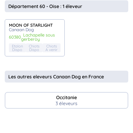
animo
Département 60 - Oise : 1 éleveur
Connexion
Ou
éez
MOON OF STARLIGHT
tre
Canaan Dog
mpte
lachapelle sous
60380
gerberoy
Etalon
Chiots
Chiots
Dispo
Dispo
A venir
Les autres eleveurs Canaan Dog en France
Occitanie
3 éleveurs