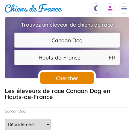
Trouvez un éleveur de chiens de race
Chiots
nibles,
Canaan Dog
aître
Éleveurs
Hauts-de-France
FR
es et
mations
Étalons
ous
es
Chercher
les
po..
Chiens
Les éleveurs de race Canaan Dog en
Hauts-de-France
ndre,
gree,
..
Services
Canaan Dog
tteurs,
ons ..
Assurances