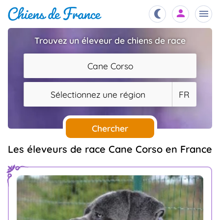
Trouvez un éleveur de chiens de race
Chiots
nibles,
Cane Corso
aître
Éleveurs
Sélectionnez une région
FR
es et
mations
Étalons
ous
es
Chercher
les
po..
Chiens
Les éleveurs de race Cane Corso en France
ndre,
gree,
..
Services
tteurs,
ons ..
Assurances