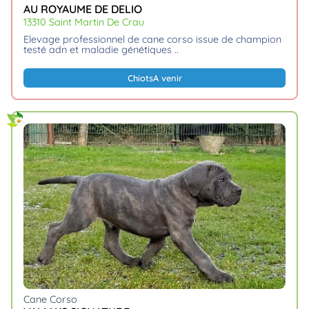
AU ROYAUME DE DELIO
13310 Saint Martin De Crau
elevage professionnel de cane corso issue de champion
testé adn et maladie génétiques
Chiots
A venir
Cane Corso