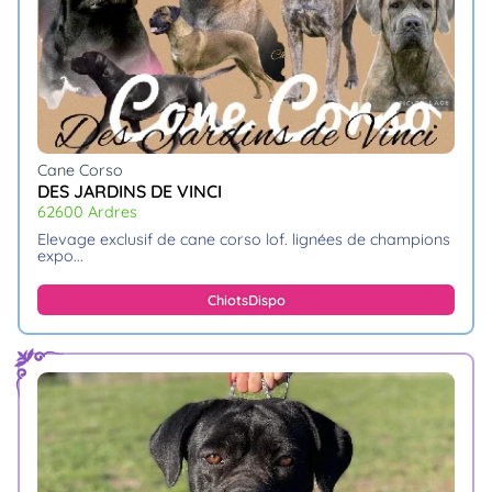
Cane Corso
DES JARDINS DE VINCI
62600 Ardres
elevage exclusif de cane corso lof. lignées de champions
expo.
Chiots
Dispo