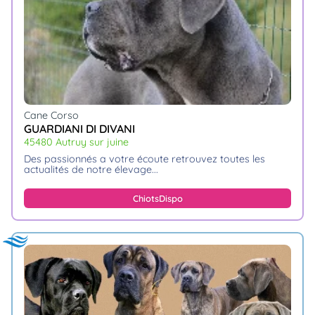
animo
Connexion
Ou
éez
tre
mpte
Cane Corso
GUARDIANI DI DIVANI
45480 Autruy sur juine
des passionnés a votre écoute retrouvez toutes les
actualités de notre élevage.
Chiots
Dispo