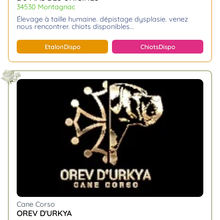
34530 Montagnac
élevage à taille humaine. dépistage dysplasie. venez
nous rencontrer. chiots disponibles.
Etalon
Dispo
Chiots
Dispo
Cane Corso
OREV D'URKYA