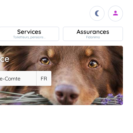
Services
Assurances
Toiletteurs, pensions ..
Fidanimo
ace
he-Comte
FR