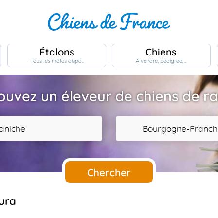
Étalons
Chiens
Tous les mâles dispo..
A vendre, pedigree, ..
ouvez un éleveur de chiens de r
aniche
Bourgogne-Franc
Chercher
Jura