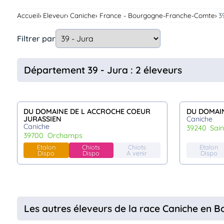
Assurances
Accueil
Eleveur
Caniche
France - Bourgogne-Franche-Comte
3
animo
Connexion
Filtrer par
Ou
éez
tre
Département 39 - Jura : 2 éleveurs
mpte
DU DOMAINE DE L ACCROCHE COEUR
DU DOMAI
JURASSIEN
Caniche
Caniche
39240
sai
39700
orchamps
Etalon
Chiots
Chiots
Etalon
Dispo
Dispo
A venir
Dispo
Les autres éleveurs de la race Caniche en