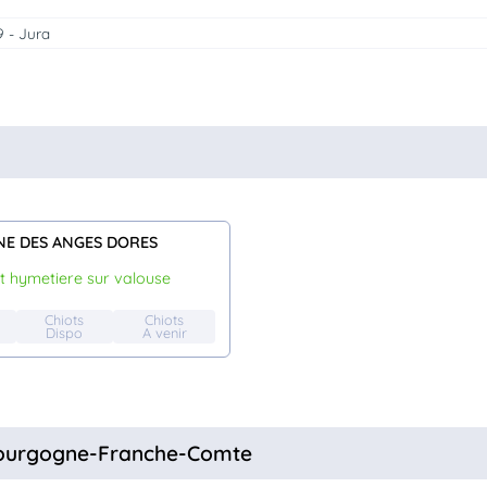
9 - Jura
NE DES ANGES DORES
nt hymetiere sur valouse
Chiots
Chiots
Dispo
A venir
 Bourgogne-Franche-Comte