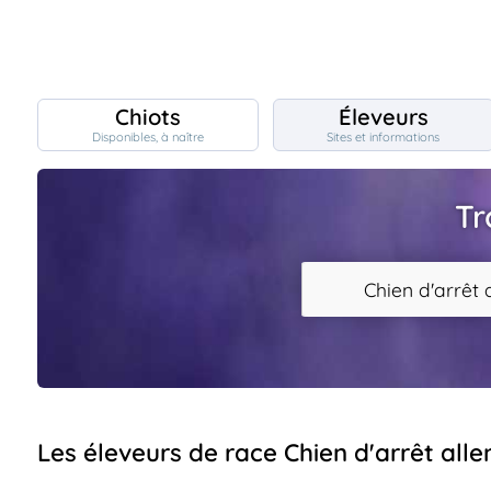
Chiots
Éleveurs
Disponibles, à naître
Sites et informations
Chiots
nibles,
aître
Tr
Éleveurs
es et
mations
Étalons
Chien d'arrêt 
ous
es
les
po..
Chiens
ndre,
gree,
..
Services
Les éleveurs de race Chien d'arrêt all
tteurs,
ons ..