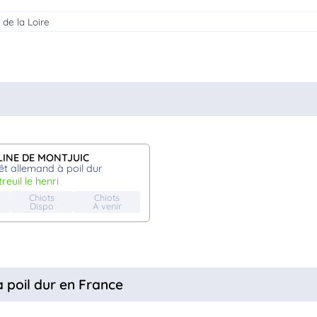
 de la Loire
LINE DE MONTJUIC
êt allemand à poil dur
treuil le henri
Chiots
Chiots
Dispo
A venir
à poil dur en France