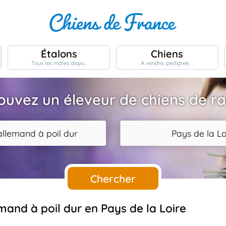
Étalons
Chiens
Tous les mâles dispo..
A vendre, pedigree, ..
ouvez un éleveur de chiens de r
allemand à poil dur
Pays de la Lo
Chercher
emand à poil dur en Pays de la Loire