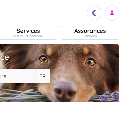
Services
Assurances
Toiletteurs, pensions ..
Fidanimo
ace
ire
FR