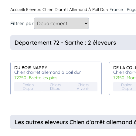
Assurances
Accueil
Eleveur
Chien D'arrêt Allemand À Poil Dur
France - Pays
animo
Connexion
Filtrer par
Ou
éez
tre
Département 72 - Sarthe : 2 éleveurs
mpte
DU BOIS NARRY
DE LA COL
Chien d'arrêt allemand à poil dur
Chien d'arr
72250
brette les pins
72150
mon
Etalon
Chiots
Chiots
Etalon
Dispo
Dispo
A venir
Dispo
Les autres eleveurs Chien d'arrêt allemand 