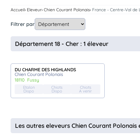
Assurances
Accueil
Eleveur
Chien Courant Polonais
France - Centre-Val de 
animo
Connexion
Filtrer par
Ou
éez
tre
Département 18 - Cher : 1 éleveur
mpte
DU CHARME DES HIGHLANDS
Chien Courant Polonais
18110
fussy
Etalon
Chiots
Chiots
Dispo
Dispo
A venir
Les autres eleveurs Chien Courant Polonais