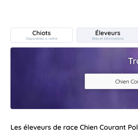
Chiots
Éleveurs
Disponibles, à naître
Sites et informations
Chiots
nibles,
aître
Tr
Éleveurs
es et
mations
Étalons
Chien Co
ous
es
les
po..
Chiens
ndre,
gree,
..
Services
Les éleveurs de race Chien Courant Po
tteurs,
ons ..