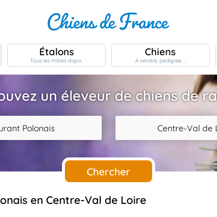
Étalons
Chiens
Tous les mâles dispo..
A vendre, pedigree, ..
ouvez un éleveur de chiens de r
urant Polonais
Centre-Val de 
Chercher
lonais en Centre-Val de Loire