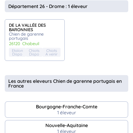
animo
Département 26 - Drome : 1 éleveur
Connexion
Ou
éez
DE LA VALLÉE DES
tre
BARONNIES
mpte
Chien de garenne
portugais
26120
chabeuil
Etalon
Chiots
Chiots
Dispo
Dispo
A venir
Les autres eleveurs Chien de garenne portugais en
France
Bourgogne-Franche-Comte
1 éleveur
Nouvelle-Aquitaine
1 éleveur