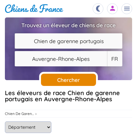
Trouvez un éleveur de chiens de race
Chiots
nibles,
Chien de garenne portugais
aître
Éleveurs
Auvergne-Rhone-Alpes
FR
es et
mations
Étalons
ous
es
Chercher
les
po..
Chiens
Les éleveurs de race Chien de garenne
portugais en Auvergne-Rhone-Alpes
ndre,
gree,
..
Services
Chien De Garenne Portugais
tteurs,
ons ..
Assurances