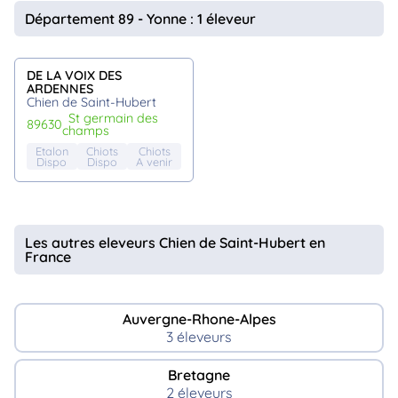
animo
Département 89 - Yonne : 1 éleveur
Connexion
Ou
éez
DE LA VOIX DES
tre
ARDENNES
mpte
Chien de Saint-Hubert
st germain des
89630
champs
Etalon
Chiots
Chiots
Dispo
Dispo
A venir
Les autres eleveurs Chien de Saint-Hubert en
France
Auvergne-Rhone-Alpes
3 éleveurs
Bretagne
2 éleveurs