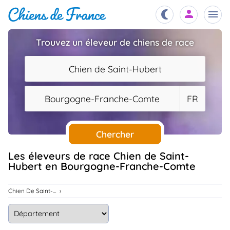
Trouvez un éleveur de chiens de race
Chiots
nibles,
Chien de Saint-Hubert
aître
Éleveurs
Bourgogne-Franche-Comte
FR
es et
mations
Étalons
ous
es
Chercher
les
po..
Chiens
Les éleveurs de race Chien de Saint-
Hubert en Bourgogne-Franche-Comte
ndre,
gree,
..
Services
Chien De Saint-Hubert
tteurs,
ons ..
Assurances