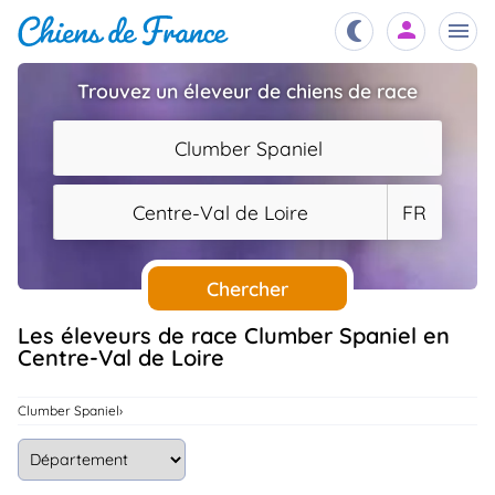
Trouvez un éleveur de chiens de race
Chiots
nibles,
Clumber Spaniel
aître
Éleveurs
Centre-Val de Loire
FR
es et
mations
Étalons
ous
es
Chercher
les
po..
Chiens
Les éleveurs de race Clumber Spaniel en
Centre-Val de Loire
ndre,
gree,
..
Services
Clumber Spaniel
tteurs,
ons ..
Assurances