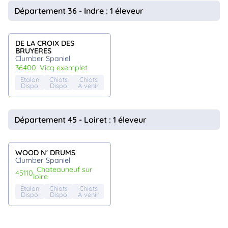
animo
Département 36 - Indre : 1 éleveur
Connexion
Ou
éez
DE LA CROIX DES
tre
BRUYERES
mpte
Clumber Spaniel
36400
vicq exemplet
Etalon
Chiots
Chiots
Dispo
Dispo
A venir
Département 45 - Loiret : 1 éleveur
WOOD N' DRUMS
Clumber Spaniel
chateauneuf sur
45110
loire
Etalon
Chiots
Chiots
Dispo
Dispo
A venir