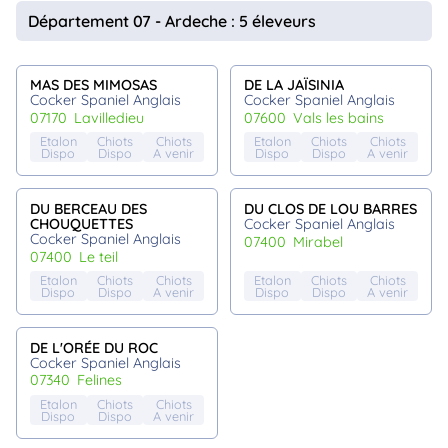
animo
Département 07 - Ardeche : 5 éleveurs
Connexion
Ou
éez
MAS DES MIMOSAS
DE LA JAÏSINIA
tre
Cocker Spaniel Anglais
Cocker Spaniel Anglais
mpte
07170
lavilledieu
07600
vals les bains
Etalon
Chiots
Chiots
Etalon
Chiots
Chiots
Dispo
Dispo
A venir
Dispo
Dispo
A venir
DU BERCEAU DES
DU CLOS DE LOU BARRES
CHOUQUETTES
Cocker Spaniel Anglais
Cocker Spaniel Anglais
07400
mirabel
07400
le teil
Etalon
Chiots
Chiots
Etalon
Chiots
Chiots
Dispo
Dispo
A venir
Dispo
Dispo
A venir
DE L'ORÉE DU ROC
Cocker Spaniel Anglais
07340
felines
Etalon
Chiots
Chiots
Dispo
Dispo
A venir