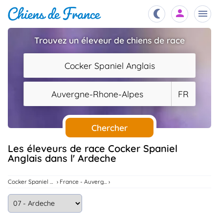
Trouvez un éleveur de chiens de race
Chiots
nibles,
Cocker Spaniel Anglais
aître
Éleveurs
Auvergne-Rhone-Alpes
FR
es et
mations
Étalons
ous
es
Chercher
les
po..
Chiens
Les éleveurs de race Cocker Spaniel
Anglais dans l' Ardeche
ndre,
gree,
..
Services
Cocker Spaniel Anglais
France - Auvergne-Rhone-Alpes
tteurs,
ons ..
Assurances