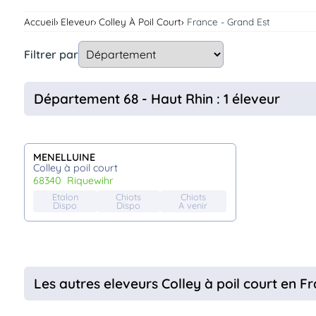
Assurances
Accueil
Eleveur
Colley À Poil Court
France - Grand Est
animo
Connexion
Filtrer par
Ou
éez
tre
Département 68 - Haut Rhin : 1 éleveur
mpte
MENELLUINE
Colley à poil court
68340
riquewihr
Etalon
Chiots
Chiots
Dispo
Dispo
A venir
Les autres eleveurs Colley à poil court en F