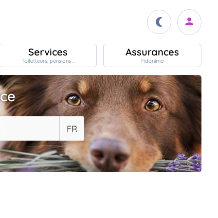
Services
Assurances
Toiletteurs, pensions ..
Fidanimo
ace
FR