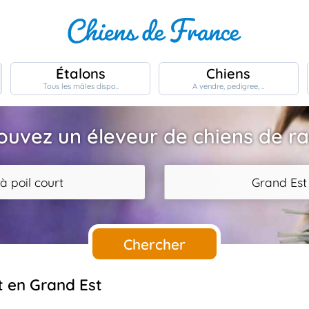
Étalons
Chiens
Tous les mâles dispo..
A vendre, pedigree, ..
ouvez un éleveur de chiens de r
à poil court
Grand Est
Chercher
rt en Grand Est