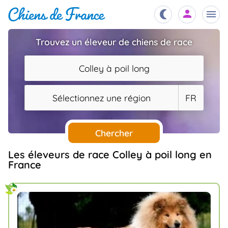
Trouvez un éleveur de chiens de race
Chiots
nibles,
Colley à poil long
aître
Éleveurs
Sélectionnez une région
FR
es et
mations
Étalons
ous
es
Chercher
les
po..
Chiens
Les éleveurs de race Colley à poil long en
France
ndre,
gree,
..
Services
tteurs,
ons ..
Assurances