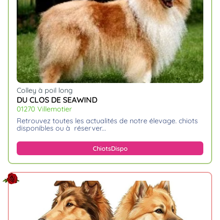
animo
Connexion
Ou
éez
tre
mpte
Colley à poil long
DU CLOS DE SEAWIND
01270 Villemotier
retrouvez toutes les actualités de notre élevage. chiots
disponibles ou à réserver.
Chiots
Dispo