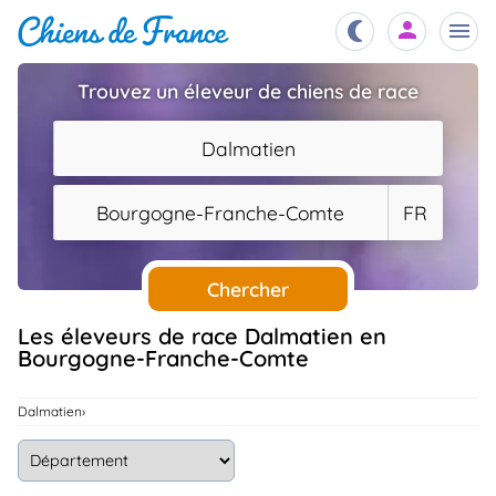
Trouvez un éleveur de chiens de race
Chiots
nibles,
Dalmatien
aître
Éleveurs
Bourgogne-Franche-Comte
FR
es et
mations
Étalons
ous
es
Chercher
les
po..
Chiens
Les éleveurs de race Dalmatien en
Bourgogne-Franche-Comte
ndre,
gree,
..
Services
Dalmatien
tteurs,
ons ..
Assurances