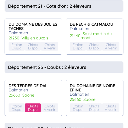
animo
Département 21 - Cote d'or : 2 éleveurs
Connexion
Ou
éez
DU DOMAINE DES JOLIES
DE PECH & CATMALOU
tre
TACHES
Dalmatien
mpte
Dalmatien
saint martin du
21440
mont
21250
villy en auxois
Etalon
Chiots
Chiots
Etalon
Chiots
Chiots
Dispo
Dispo
A venir
Dispo
Dispo
A venir
Département 25 - Doubs : 2 éleveurs
DES TERRES DE DAI
DU DOMAINE DE NOIRE
Dalmatien
EPINE
Dalmatien
25660
saone
25660
saone
Etalon
Chiots
Chiots
Etalon
Chiots
Chiots
Dispo
Dispo
A venir
Dispo
Dispo
A venir