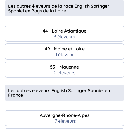
animo
Les autres éleveurs de la race English Springer
Spaniel en Pays de la Loire
Connexion
Ou
éez
tre
44 - Loire Atlantique
mpte
3 éleveurs
49 - Maine et Loire
1 éleveur
53 - Mayenne
2 éleveurs
Les autres eleveurs English Springer Spaniel en
France
Auvergne-Rhone-Alpes
17 éleveurs