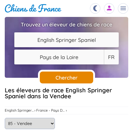
Trouvez un éleveur de chiens de race
Chiots
nibles,
English Springer Spaniel
aître
Éleveurs
Pays de la Loire
FR
es et
mations
Étalons
ous
es
Chercher
les
po..
Chiens
Les éleveurs de race English Springer
Spaniel dans la Vendee
ndre,
gree,
..
Services
English Springer Spaniel
France - Pays De La Loire
tteurs,
ons ..
Assurances