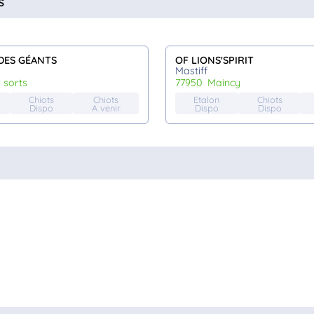
s
DES GÉANTS
OF LIONS'SPIRIT
Mastiff
t sorts
77950
maincy
Chiots
Chiots
Etalon
Chiots
Dispo
A venir
Dispo
Dispo