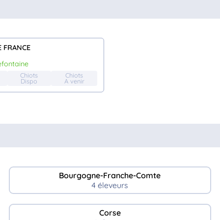
E FRANCE
lefontaine
Chiots
Chiots
Dispo
A venir
Bourgogne-Franche-Comte
4 éleveurs
Corse