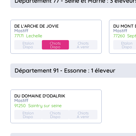
Département 77 - Seine et Marne : 3 éleveur
DE L'ARCHE DE JOVIE
DU MONT 
Mastiff
Mastiff
77171
lechelle
77260
sep
Etalon
Chiots
Chiots
Etalon
Dispo
Dispo
A venir
Dispo
Département 91 - Essonne : 1 éleveur
DU DOMAINE D'ODALRIK
Mastiff
91250
saintry sur seine
Etalon
Chiots
Chiots
Dispo
Dispo
A venir