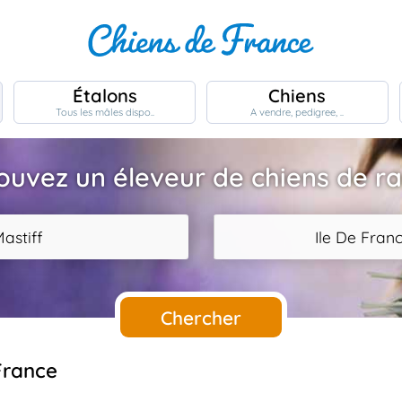
Étalons
Chiens
Tous les mâles dispo..
A vendre, pedigree, ..
ouvez un éleveur de chiens de r
astiff
Ile De Fran
Chercher
 France