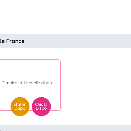
 De France
Etalon
Chiots
Dispo
Dispo