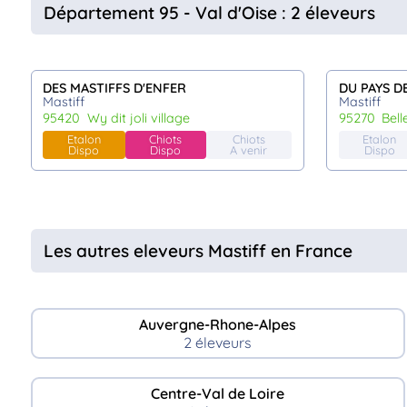
Département 95 - Val d'Oise : 2 éleveurs
DES MASTIFFS D'ENFER
DU PAYS D
Mastiff
Mastiff
95420
wy dit joli village
95270
bel
Etalon
Chiots
Chiots
Etalon
Dispo
Dispo
A venir
Dispo
Les autres eleveurs Mastiff en France
Auvergne-Rhone-Alpes
2 éleveurs
Centre-Val de Loire