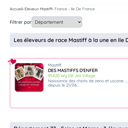
Assurances
Accueil
Eleveur
Mastiff
France - Ile De France
animo
Connexion
Filtrer par
Ou
éez
tre
Les éleveurs de race Mastiff à la une en Ile
mpte
Mastiff
DES MASTIFFS D'ENFER
95420 Wy Dit Joli Village
naissance des chiots de zeno et uscane ..... 2 males et 1 femelle dispo
depuis le 21/06