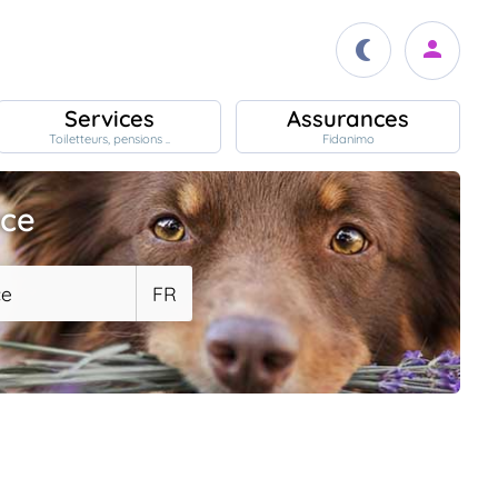
Services
Assurances
Toiletteurs, pensions ..
Fidanimo
ace
ce
FR