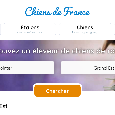
Étalons
Chiens
Tous les mâles dispo..
A vendre, pedigree, ..
ouvez un éleveur de chiens de r
ointer
Grand Est
Chercher
Est