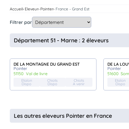
Assurances
Accueil
Eleveur
Pointer
France - Grand Est
animo
Connexion
Filtrer par
Ou
éez
tre
Département 51 - Marne : 2 éleveurs
mpte
DE LA MONTAGNE DU GRAND EST
DE LA LOU
Pointer
Pointer
51150
val de livre
51600
so
Etalon
Chiots
Chiots
Etalon
Dispo
Dispo
A venir
Dispo
Les autres eleveurs Pointer en France