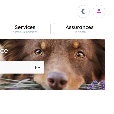
Services
Assurances
Toiletteurs, pensions ..
Fidanimo
ace
FR