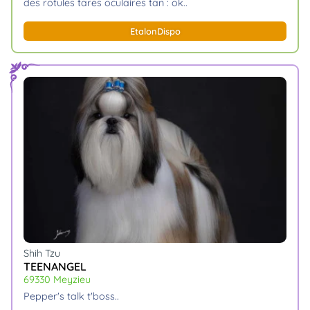
des rotules tares oculaires tan : ok
Etalon
Dispo
Shih Tzu
TEENANGEL
69330 Meyzieu
pepper's talk t'boss