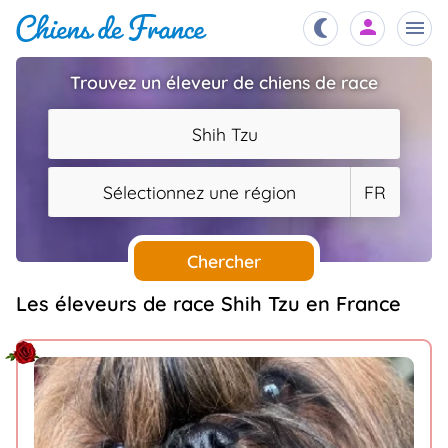
Trouvez un éleveur de chiens de race
Chiots
nibles,
Shih Tzu
aître
Éleveurs
Sélectionnez une région
FR
es et
mations
Étalons
ous
es
Chercher
les
po..
Chiens
Les éleveurs de race Shih Tzu en France
ndre,
gree,
..
Services
tteurs,
ons ..
Assurances