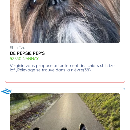
animo
Connexion
Ou
éez
tre
mpte
Shih Tzu
DE PEPSIE PEP'S
58350 NANNAY
virginie vous propose actuellement des chiots shih tzu
lof ,l?élevage se trouve dans la nièvre(58)