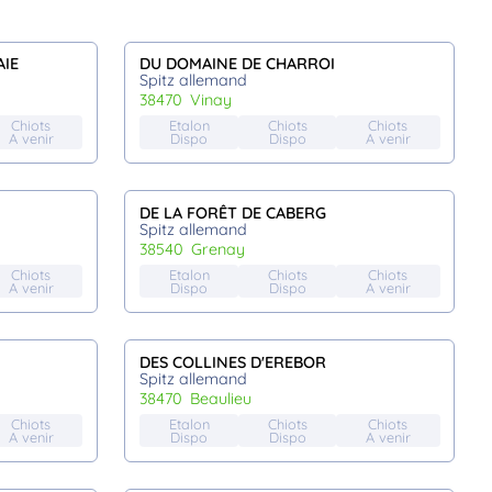
AIE
DU DOMAINE DE CHARROI
Spitz allemand
38470
vinay
Chiots
Etalon
Chiots
Chiots
A venir
Dispo
Dispo
A venir
DE LA FORÊT DE CABERG
Spitz allemand
38540
grenay
Chiots
Etalon
Chiots
Chiots
A venir
Dispo
Dispo
A venir
DES COLLINES D'EREBOR
Spitz allemand
38470
beaulieu
Chiots
Etalon
Chiots
Chiots
A venir
Dispo
Dispo
A venir