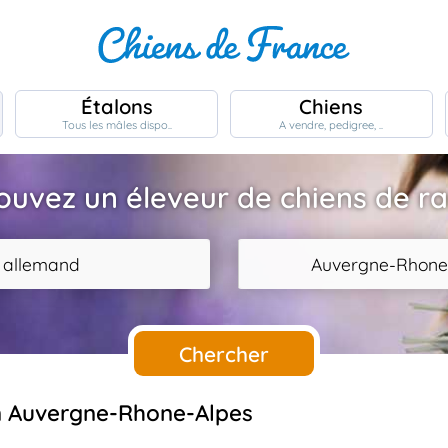
Étalons
Chiens
Tous les mâles dispo..
A vendre, pedigree, ..
ouvez un éleveur de chiens de r
z allemand
Auvergne-Rhone
Chercher
en Auvergne-Rhone-Alpes