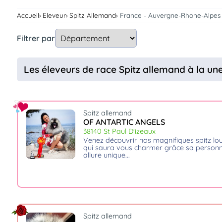
Assurances
Accueil
Eleveur
Spitz Allemand
France - Auvergne-Rhone-Alpes
animo
Connexion
Filtrer par
Ou
éez
tre
Les éleveurs de race Spitz allemand à la u
mpte
Spitz allemand
OF ANTARTIC ANGELS
38140 St Paul D'izeaux
venez découvrir nos magnifiques spitz loup, un chien au grand coeur
qui saura vous charmer grâce sa personna
allure unique.
Spitz allemand