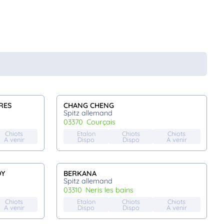
RES
CHANG CHENG
Spitz allemand
03370
courçais
Chiots
Etalon
Chiots
Chiots
A venir
Dispo
Dispo
A venir
DY
BERKANA
Spitz allemand
03310
neris les bains
Chiots
Etalon
Chiots
Chiots
A venir
Dispo
Dispo
A venir