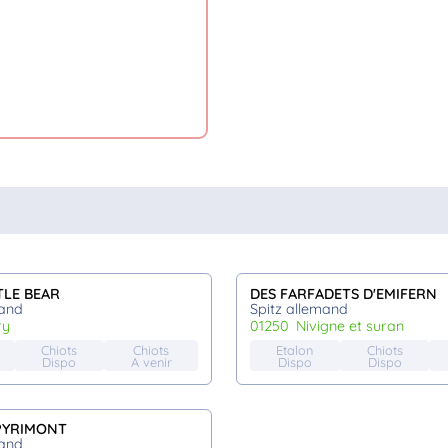
TLE BEAR
DES FARFADETS D'EMIFERN
mand
Spitz allemand
ry
01250
nivigne et suran
Chiots
Chiots
Etalon
Chiots
Dispo
A venir
Dispo
Dispo
PYRIMONT
mand