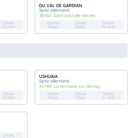
DU VAL DE GARDIAN
Spitz allemand
38760
saint paul de varces
Chiots
Etalon
Chiots
Chiots
A venir
Dispo
Dispo
A venir
USHUAIA
Spitz allemand
42740
la terrasse sur dorlay
Chiots
Etalon
Chiots
Chiots
A venir
Dispo
Dispo
A venir
Chiots