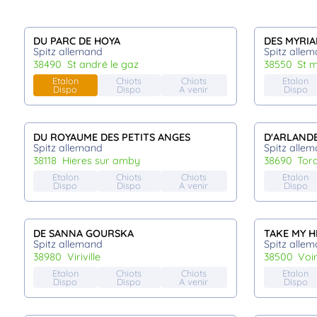
DU PARC DE HOYA
DES MYRIA
Spitz allemand
Spitz alle
38490
st andré le gaz
38550
st 
Etalon
Chiots
Chiots
Etalon
Dispo
Dispo
A venir
Dispo
DU ROYAUME DES PETITS ANGES
D'ARLAND
Spitz allemand
Spitz alle
38118
hieres sur amby
38690
tor
Etalon
Chiots
Chiots
Etalon
Dispo
Dispo
A venir
Dispo
DE SANNA GOURSKA
TAKE MY 
Spitz allemand
Spitz alle
38980
viriville
38500
vo
Etalon
Chiots
Chiots
Etalon
Dispo
Dispo
A venir
Dispo