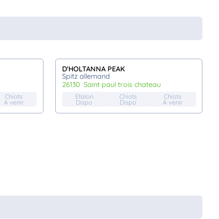
D'HOLTANNA PEAK
Spitz allemand
26130
saint paul trois chateau
Chiots
Etalon
Chiots
Chiots
A venir
Dispo
Dispo
A venir