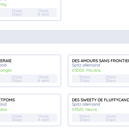
anay
Chiots
Chiots
Dispo
A venir
ZERAIE
DES AMOURS SANS FRONTIE
mand
Spitz allemand
ulanges
03000
moulins
Chiots
Chiots
Etalon
Chiots
Dispo
A venir
Dispo
Dispo
ETPOMS
DES SWEETY DE FLUFFYCAN
mand
Spitz allemand
ulins
03320
neure
Chiots
Chiots
Etalon
Chiots
Dispo
A venir
Dispo
Dispo