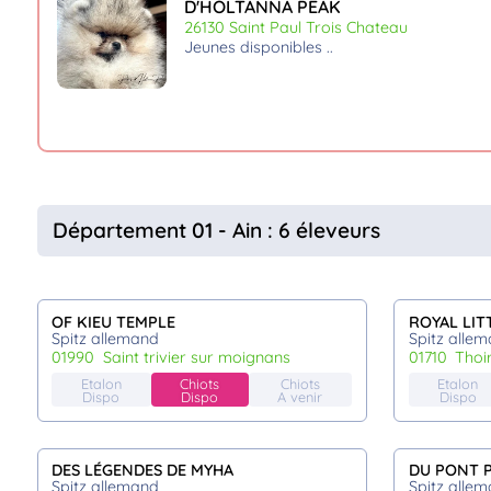
D'HOLTANNA PEAK
26130 Saint Paul Trois Chateau
jeunes disponibles
Département 01 - Ain : 6 éleveurs
OF KIEU TEMPLE
ROYAL LIT
Spitz allemand
Spitz alle
01990
saint trivier sur moignans
01710
thoi
Etalon
Chiots
Chiots
Etalon
Dispo
Dispo
A venir
Dispo
DES LÉGENDES DE MYHA
DU PONT 
Spitz allemand
Spitz alle