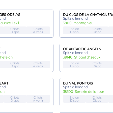
DES ODÉLYS
DU CLOS DE LA CHATAIGNER
mand
Spitz allemand
maurice l exil
38110
montagnieu
Chiots
Chiots
Etalon
Chiots
Dispo
A venir
Dispo
Dispo
E
OF ANTARTIC ANGELS
mand
Spitz allemand
chefelon
38140
st paul d'izeaux
Chiots
Chiots
Etalon
Chiots
Dispo
A venir
Dispo
Dispo
HEART
DU VAL PONTOIS
mand
Spitz allemand
iron
38300
serezin de la tour
Chiots
Chiots
Etalon
Chiots
Dispo
A venir
Dispo
Dispo