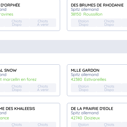
É D'ORPHÉE
DES BRUMES DE RHODANIE
mand
Spitz allemand
aravines
38150
roussillon
Chiots
Chiots
Etalon
Chiots
Dispo
A venir
Dispo
Dispo
AL SNOW
MLLE GARDON
mand
Spitz allemand
nt marcellin en forez
42380
estivareilles
Chiots
Chiots
Etalon
Chiots
Dispo
A venir
Dispo
Dispo
E DES KHALEESIS
DE LA PRAIRIE D'EOLE
mand
Spitz allemand
tance
42740
doizieux
Chiots
Chiots
Etalon
Chiots