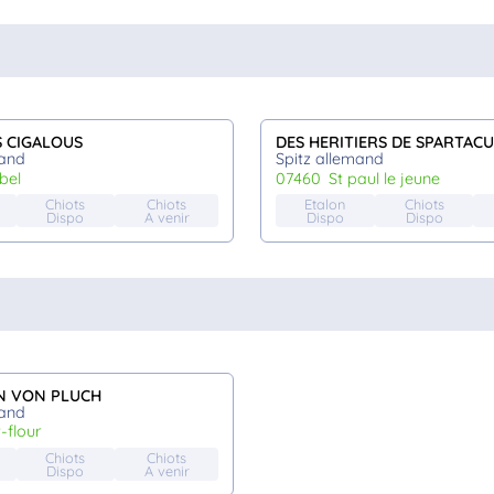
S CIGALOUS
DES HERITIERS DE SPARTACU
mand
Spitz allemand
abel
07460
st paul le jeune
Chiots
Chiots
Etalon
Chiots
Dispo
A venir
Dispo
Dispo
N VON PLUCH
mand
t-flour
Chiots
Chiots
Dispo
A venir