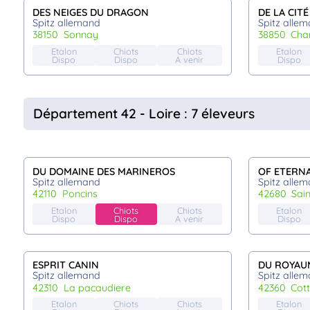
DES NEIGES DU DRAGON
DE LA CIT
Spitz allemand
Spitz alle
38150
sonnay
38850
ch
Etalon
Chiots
Chiots
Etalon
Dispo
Dispo
A venir
Dispo
Département 42 - Loire : 7 éleveurs
DU DOMAINE DES MARINEROS
OF ETERN
Spitz allemand
Spitz alle
42110
poncins
42680
sai
Etalon
Chiots
Chiots
Etalon
Dispo
Dispo
A venir
Dispo
ESPRIT CANIN
DU ROYAUM
Spitz allemand
Spitz alle
42310
la pacaudiere
42360
cot
Etalon
Chiots
Chiots
Etalon