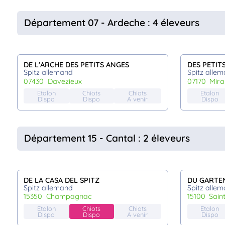
Département 07 - Ardeche : 4 éleveurs
DE L'ARCHE DES PETITS ANGES
DES PETIT
Spitz allemand
Spitz alle
07430
davezieux
07170
mir
Etalon
Chiots
Chiots
Etalon
Dispo
Dispo
A venir
Dispo
Département 15 - Cantal : 2 éleveurs
DE LA CASA DEL SPITZ
DU GARTE
Spitz allemand
Spitz alle
15350
champagnac
15100
sain
Etalon
Chiots
Chiots
Etalon
Dispo
Dispo
A venir
Dispo