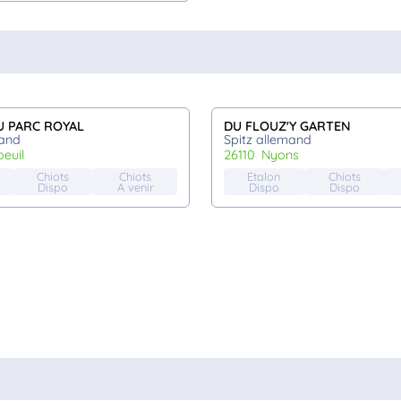
DU PARC ROYAL
DU FLOUZ'Y GARTEN
mand
Spitz allemand
beuil
26110
nyons
Chiots
Chiots
Etalon
Chiots
Dispo
A venir
Dispo
Dispo