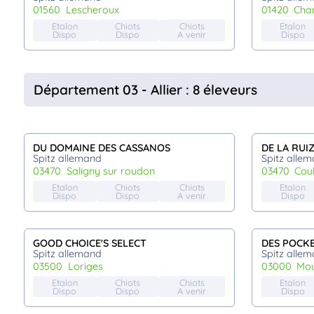
01560
lescheroux
01420
ch
Etalon
Chiots
Chiots
Etalon
Dispo
Dispo
A venir
Dispo
Département 03 - Allier : 8 éleveurs
DU DOMAINE DES CASSANOS
DE LA RUI
Spitz allemand
Spitz alle
03470
saligny sur roudon
03470
co
Etalon
Chiots
Chiots
Etalon
Dispo
Dispo
A venir
Dispo
GOOD CHOICE'S SELECT
DES POCK
Spitz allemand
Spitz alle
03500
loriges
03000
mo
Etalon
Chiots
Chiots
Etalon
Dispo
Dispo
A venir
Dispo