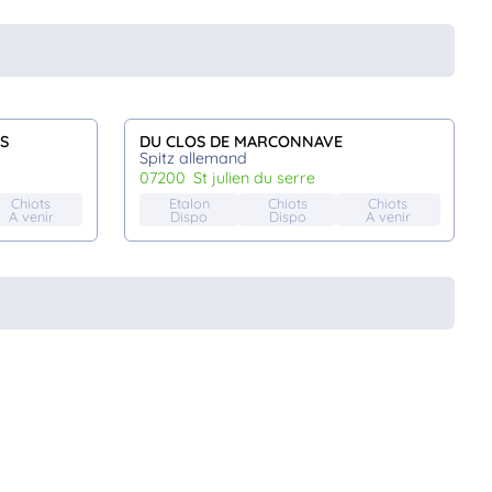
S
DU CLOS DE MARCONNAVE
Spitz allemand
07200
st julien du serre
Chiots
Etalon
Chiots
Chiots
A venir
Dispo
Dispo
A venir