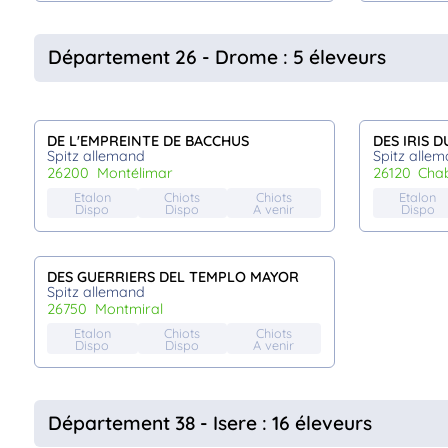
Département 26 - Drome : 5 éleveurs
DE L'EMPREINTE DE BACCHUS
DES IRIS 
Spitz allemand
Spitz alle
26200
montélimar
26120
cha
Etalon
Chiots
Chiots
Etalon
Dispo
Dispo
A venir
Dispo
DES GUERRIERS DEL TEMPLO MAYOR
Spitz allemand
26750
montmiral
Etalon
Chiots
Chiots
Dispo
Dispo
A venir
Département 38 - Isere : 16 éleveurs