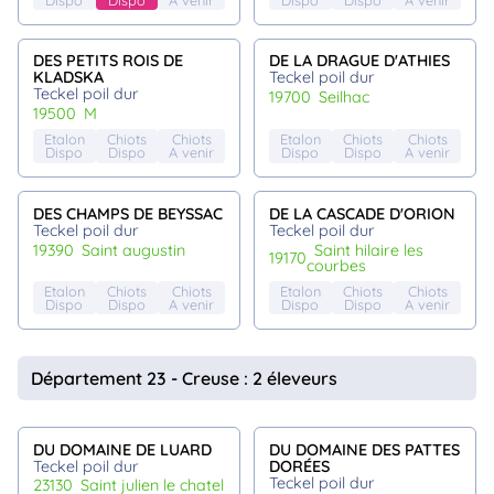
DES PETITS ROIS DE
DE LA DRAGUE D'ATHIES
KLADSKA
Teckel poil dur
Teckel poil dur
19700
seilhac
19500
m
Etalon
Chiots
Chiots
Etalon
Chiots
Chiots
Dispo
Dispo
A venir
Dispo
Dispo
A venir
DES CHAMPS DE BEYSSAC
DE LA CASCADE D'ORION
Teckel poil dur
Teckel poil dur
19390
saint augustin
saint hilaire les
19170
courbes
Etalon
Chiots
Chiots
Etalon
Chiots
Chiots
Dispo
Dispo
A venir
Dispo
Dispo
A venir
Département 23 - Creuse : 2 éleveurs
DU DOMAINE DE LUARD
DU DOMAINE DES PATTES
Teckel poil dur
DORÉES
Teckel poil dur
23130
saint julien le chatel