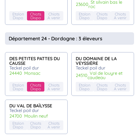
st silvain bas le
23600
roc
Etalon
Chiots
Chiots
Etalon
Chiots
Chiots
Dispo
Dispo
A venir
Dispo
Dispo
A venir
Département 24 - Dordogne : 3 éleveurs
DES PETITES PATTES DU
DU DOMAINE DE LA
CAUSSE
VEYSSIÈRE
Teckel poil dur
Teckel poil dur
24440
monsac
val de louyre et
24510
caudeau
Etalon
Chiots
Chiots
Etalon
Chiots
Chiots
Dispo
Dispo
A venir
Dispo
Dispo
A venir
DU VAL DE BAÏLYSSE
Teckel poil dur
24700
moulin neuf
Etalon
Chiots
Chiots
Dispo
Dispo
A venir