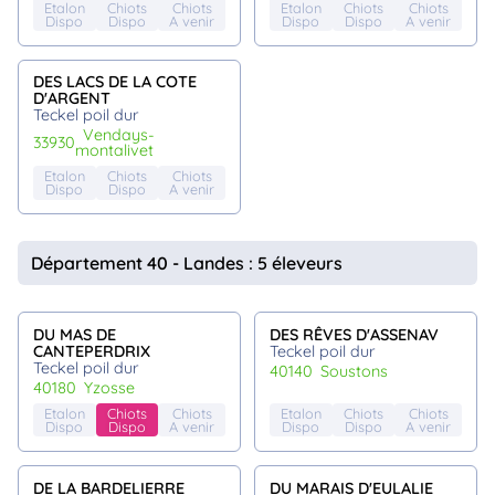
Etalon
Chiots
Chiots
Etalon
Chiots
Chiots
Dispo
Dispo
A venir
Dispo
Dispo
A venir
DES LACS DE LA COTE
D'ARGENT
Teckel poil dur
vendays-
33930
montalivet
Etalon
Chiots
Chiots
Dispo
Dispo
A venir
Département 40 - Landes : 5 éleveurs
DU MAS DE
DES RÊVES D'ASSENAV
CANTEPERDRIX
Teckel poil dur
Teckel poil dur
40140
soustons
40180
yzosse
Etalon
Chiots
Chiots
Etalon
Chiots
Chiots
Dispo
Dispo
A venir
Dispo
Dispo
A venir
DE LA BARDELIERRE
DU MARAIS D'EULALIE