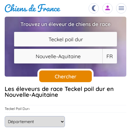
Trouvez un éleveur de chiens de race
Chiots
nibles,
Teckel poil dur
aître
Éleveurs
Nouvelle-Aquitaine
FR
es et
mations
Étalons
ous
es
Chercher
les
po..
Chiens
Les éleveurs de race Teckel poil dur en
Nouvelle-Aquitaine
ndre,
gree,
..
Services
Teckel Poil Dur
tteurs,
ons ..
Assurances