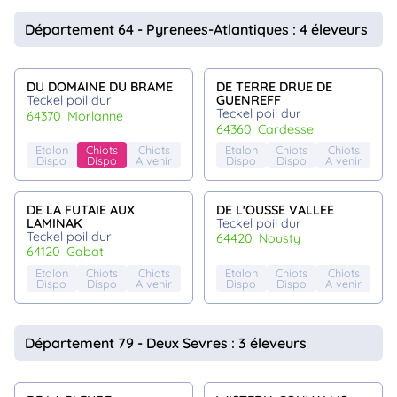
Département 64 - Pyrenees-Atlantiques : 4 éleveurs
DU DOMAINE DU BRAME
DE TERRE DRUE DE
Teckel poil dur
GUENREFF
Teckel poil dur
64370
morlanne
64360
cardesse
Etalon
Chiots
Chiots
Etalon
Chiots
Chiots
Dispo
Dispo
A venir
Dispo
Dispo
A venir
DE LA FUTAIE AUX
DE L'OUSSE VALLEE
LAMINAK
Teckel poil dur
Teckel poil dur
64420
nousty
64120
gabat
Etalon
Chiots
Chiots
Etalon
Chiots
Chiots
Dispo
Dispo
A venir
Dispo
Dispo
A venir
Département 79 - Deux Sevres : 3 éleveurs