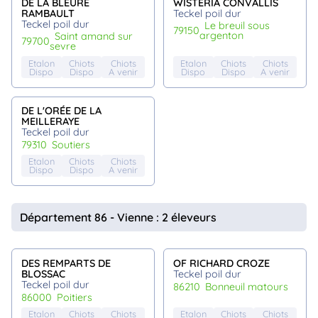
DE LA BLEURE
WISTERIA CONVALLIS
RAMBAULT
Teckel poil dur
Teckel poil dur
le breuil sous
79150
argenton
saint amand sur
79700
sevre
Etalon
Chiots
Chiots
Etalon
Chiots
Chiots
Dispo
Dispo
A venir
Dispo
Dispo
A venir
DE L'ORÉE DE LA
MEILLERAYE
Teckel poil dur
79310
soutiers
Etalon
Chiots
Chiots
Dispo
Dispo
A venir
Département 86 - Vienne : 2 éleveurs
DES REMPARTS DE
OF RICHARD CROZE
BLOSSAC
Teckel poil dur
Teckel poil dur
86210
bonneuil matours
86000
poitiers
Etalon
Chiots
Chiots
Etalon
Chiots
Chiots