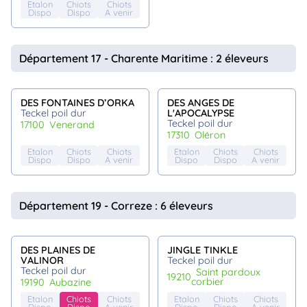
Etalon
Chiots
Chiots
Dispo
Dispo
A venir
Département 17 - Charente Maritime : 2 éleveurs
DES FONTAINES D’ORKA
DES ANGES DE
Teckel poil dur
L'APOCALYPSE
Teckel poil dur
17100
venerand
17310
oléron
Etalon
Chiots
Chiots
Etalon
Chiots
Chiots
Dispo
Dispo
A venir
Dispo
Dispo
A venir
Département 19 - Correze : 6 éleveurs
DES PLAINES DE
JINGLE TINKLE
VALINOR
Teckel poil dur
Teckel poil dur
saint pardoux
19210
corbier
19190
aubazine
Etalon
Chiots
Chiots
Etalon
Chiots
Chiots
Dispo
Dispo
A venir
Dispo
Dispo
A venir