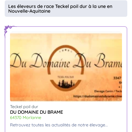
animo
Les éleveurs de race Teckel poil dur à la une en
Nouvelle-Aquitaine
Connexion
Ou
éez
tre
mpte
Teckel poil dur
DU DOMAINE DU BRAME
64370 Morlanne
retrouvez toutes les actualités de notre élevage.