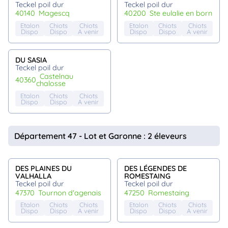
Teckel poil dur
Teckel poil dur
40140
magescq
40200
ste eulalie en born
Etalon
Chiots
Chiots
Etalon
Chiots
Chiots
Dispo
Dispo
A venir
Dispo
Dispo
A venir
DU SASIA
Teckel poil dur
castelnau
40360
chalosse
Etalon
Chiots
Chiots
Dispo
Dispo
A venir
Département 47 - Lot et Garonne : 2 éleveurs
DES PLAINES DU
DES LÉGENDES DE
VALHALLA
ROMESTAING
Teckel poil dur
Teckel poil dur
47370
tournon d'agenais
47250
romestaing
Etalon
Chiots
Chiots
Etalon
Chiots
Chiots
Dispo
Dispo
A venir
Dispo
Dispo
A venir