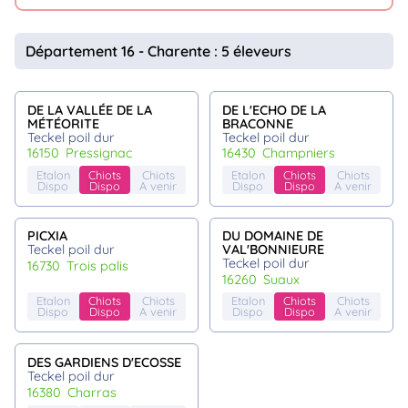
Département 16 - Charente : 5 éleveurs
DE LA VALLÉE DE LA
DE L'ECHO DE LA
MÉTÉORITE
BRACONNE
Teckel poil dur
Teckel poil dur
16150
pressignac
16430
champniers
Etalon
Chiots
Chiots
Etalon
Chiots
Chiots
Dispo
Dispo
A venir
Dispo
Dispo
A venir
PICXIA
DU DOMAINE DE
Teckel poil dur
VAL'BONNIEURE
Teckel poil dur
16730
trois palis
16260
suaux
Etalon
Chiots
Chiots
Etalon
Chiots
Chiots
Dispo
Dispo
A venir
Dispo
Dispo
A venir
DES GARDIENS D'ECOSSE
Teckel poil dur
16380
charras