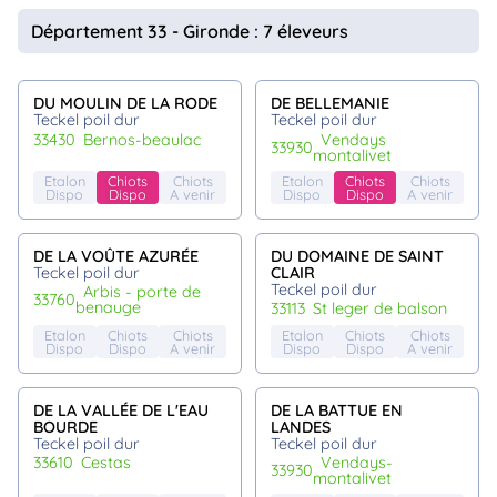
Département 33 - Gironde : 7 éleveurs
DU MOULIN DE LA RODE
DE BELLEMANIE
Teckel poil dur
Teckel poil dur
33430
bernos-beaulac
vendays
33930
montalivet
Etalon
Chiots
Chiots
Etalon
Chiots
Chiots
Dispo
Dispo
A venir
Dispo
Dispo
A venir
DE LA VOÛTE AZURÉE
DU DOMAINE DE SAINT
Teckel poil dur
CLAIR
Teckel poil dur
arbis - porte de
33760
benauge
33113
st leger de balson
Etalon
Chiots
Chiots
Etalon
Chiots
Chiots
Dispo
Dispo
A venir
Dispo
Dispo
A venir
DE LA VALLÉE DE L'EAU
DE LA BATTUE EN
BOURDE
LANDES
Teckel poil dur
Teckel poil dur
33610
cestas
vendays-
33930
montalivet