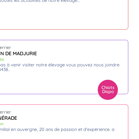
 toutes les actualités de notre élevage.
errier
N DE MADJURIE
es
4438
Chiots
Dispo
errier
NÉRADE
on