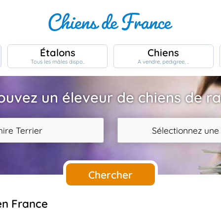
Étalons
Chiens
Tous les mâles dispo..
A vendre, pedigree, ..
ouvez un éleveur de chiens de r
ire Terrier
Sélectionnez une
Chercher
 en France