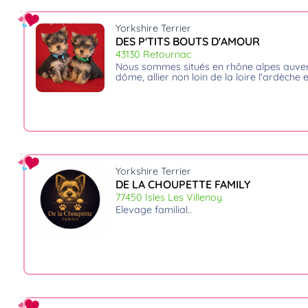
Assurances
animo
Yorkshire Terrier
DES P'TITS BOUTS D'AMOUR
Connexion
43130 Retournac
Ou
nous sommes situés en rhône alpes auvergne limitrophe puy de
éez
dôme, allier non loin de la loire l'ardèche 
tre
mpte
Yorkshire Terrier
DE LA CHOUPETTE FAMILY
77450 Isles Les Villenoy
elevage familial