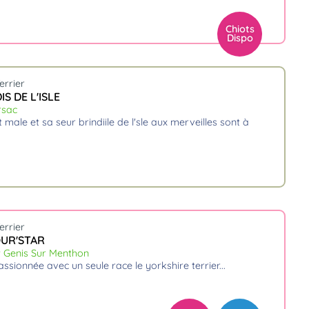
Chiots
Dispo
errier
S DE L'ISLE
rsac
errier
UR'STAR
t Genis Sur Menthon
assionnée avec un seule race le yorkshire terrier.