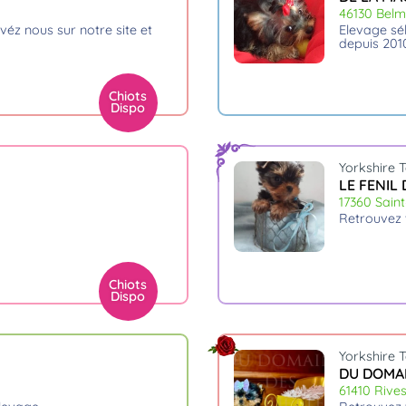
46130 Belm
elevage sélectionné et recommandé par la scc et le club de race
depuis 201
Chiots
Dispo
Yorkshire T
LE FENIL
17360 Saint
retrouvez
Chiots
Dispo
Yorkshire T
DU DOMA
61410 Rive