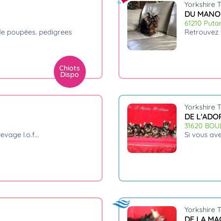
Yorkshire T
DU MANOI
61210 Puta
retrouvez
Chiots
Dispo
Yorkshire T
DE L'ADO
31620 BO
evage l.o.f.
si vous av
Yorkshire T
DE LA MA