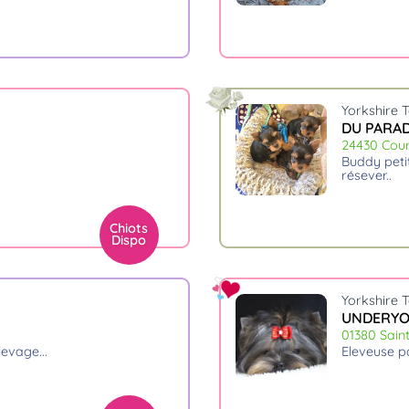
Yorkshire T
DU PARADI
24430 Cou
buddy petit male et sa seur brindiile de l'sle aux merveilles sont à
résever
Chiots
Dispo
Yorkshire T
UNDERYO
01380 Sain
élevage.
eleveuse p