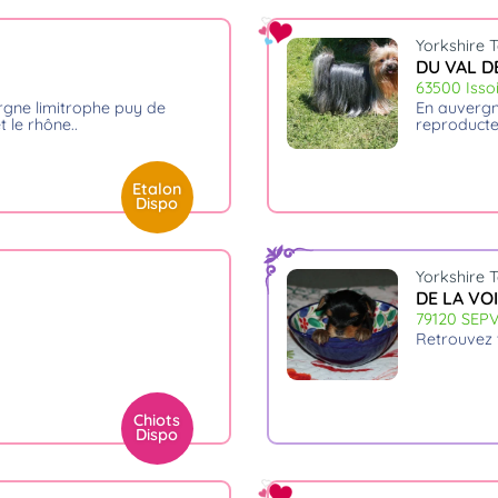
Yorkshire T
DU VAL D
63500 Isso
en auvergne , éleveur naisseur depuis 30 ans chiots inscrits au l.o.f
et le rhône
reproducte
Etalon
Dispo
Yorkshire T
DE LA VO
79120 SEP
retrouvez
Chiots
Dispo