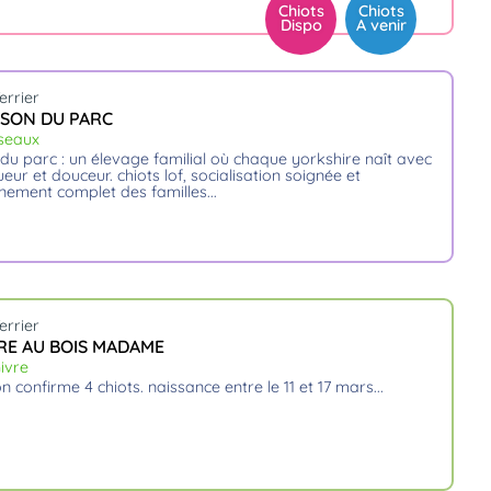
Chiots
Chiots
Dispo
A venir
errier
ISON DU PARC
seaux
eur et douceur. chiots lof, socialisation soignée et
ment complet des familles.
errier
RE AU BOIS MADAME
ivre
on confirme 4 chiots. naissance entre le 11 et 17 mars.