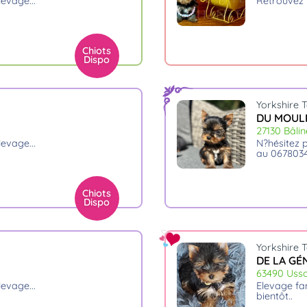
élevage.
retrouvez
Chiots
Dispo
Yorkshire T
DU MOULI
27130 Bâlin
élevage.
n?hésitez pas à venir visiter notre élevage vous pouvez nous joindre
au 067803
Chiots
Dispo
Yorkshire T
DE LA GÉ
63490 Uss
élevage.
elevage familial en auvergne, 20 ans de passion et d'expérience. a
bientôt