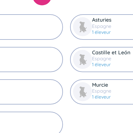
Asturies
Espagne
1 éleveur
Castille et León
Espagne
1 éleveur
Murcie
Espagne
1 éleveur