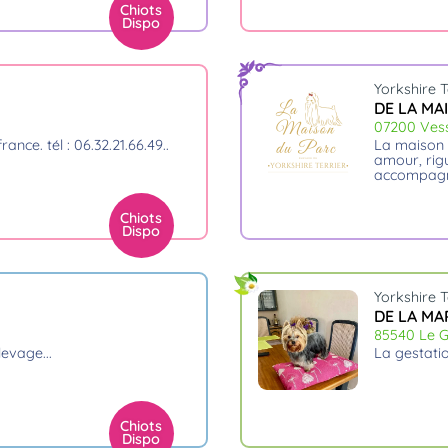
Chiots
Dispo
Yorkshire T
DE LA MA
07200 Ves
ance. tél : 06.32.21.66.49
la maison du parc : un élevage familial où chaque yorkshire naît avec
amour, rigu
accompagne
Chiots
Dispo
Yorkshire T
DE LA MA
85540 Le G
élevage.
la gestati
Chiots
Dispo