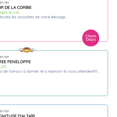
errier
R DE LA CORBIE
nges-le-Lac
 toutes les actualités de notre élevage.
Chiots
Dispo
errier
REE PENELOPPE
ULOC
ez de l'amour à donner et a recevoir ils vous attendent!!!!
errier
GNITUDE D'ALTAÏR