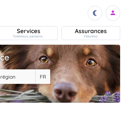
Services
Assurances
Toiletteurs, pensions ..
Fidanimo
ace
 région
FR