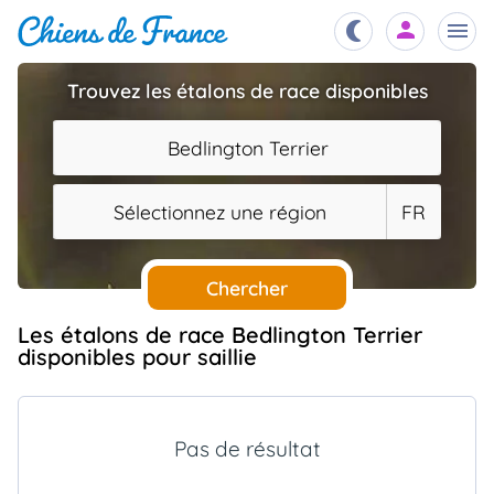
Trouvez les étalons de race disponibles
Chiots
nibles,
Bedlington Terrier
aître
Éleveurs
Sélectionnez une région
FR
es et
mations
Étalons
ous
es
Chercher
les
po..
Chiens
Les étalons de race Bedlington Terrier
disponibles pour saillie
ndre,
gree,
..
Services
tteurs,
Pas de résultat
ons ..
Assurances