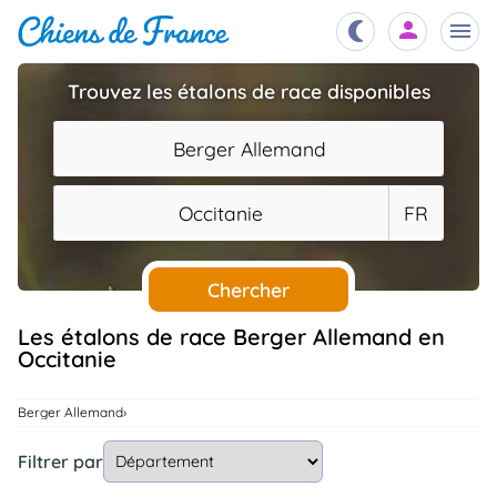
Trouvez les étalons de race disponibles
Chiots
nibles,
Berger Allemand
aître
Éleveurs
Occitanie
FR
es et
mations
Étalons
ous
es
Chercher
les
po..
Chiens
Les étalons de race Berger Allemand en
Occitanie
ndre,
gree,
..
Services
Berger Allemand
tteurs,
ons ..
Filtrer par
Assurances