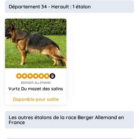
animo
Département 34 - Herault : 1 étalon
Connexion
Ou
éez
tre
mpte
BERGER ALLEMAND
Vurtz Du mazet des salins
disponible pour saillie
Les autres étalons de la race Berger Allemand en
France