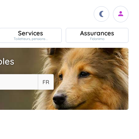
Services
Assurances
Toiletteurs, pensions ..
Fidanimo
bles
FR