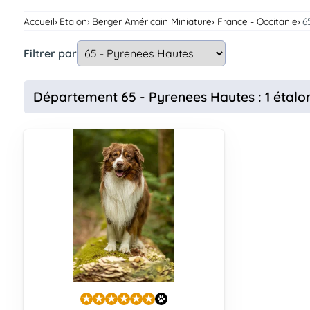
Assurances
Accueil
Etalon
Berger Américain Miniature
France - Occitanie
6
animo
Connexion
Filtrer par
Ou
éez
tre
Département 65 - Pyrenees Hautes : 1 étalo
mpte