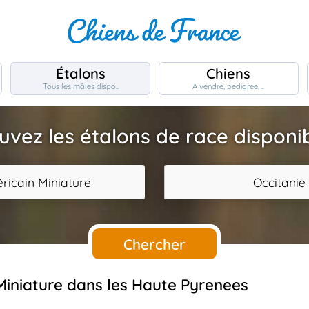
Étalons
Chiens
Tous les mâles dispo..
A vendre, pedigree, ..
uvez les étalons de race disponi
ricain Miniature
Occitanie
Chercher
 Miniature dans les Haute Pyrenees