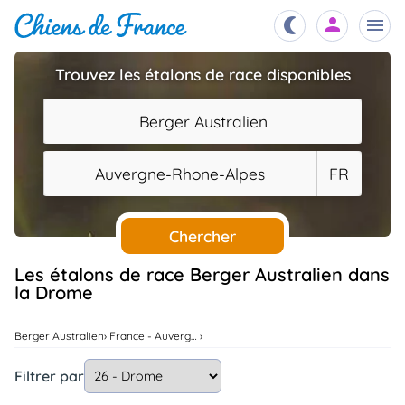
Trouvez les étalons de race disponibles
Chiots
nibles,
Berger Australien
aître
Éleveurs
Auvergne-Rhone-Alpes
FR
es et
mations
Étalons
ous
es
Chercher
les
po..
Chiens
Les étalons de race Berger Australien dans
la Drome
ndre,
gree,
..
Services
Berger Australien
France - Auvergne-Rhone-Alpes
tteurs,
ons ..
Filtrer par
Assurances