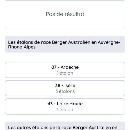
animo
Connexion
Pas de résultat
Ou
éez
tre
mpte
Les étalons de race Berger Australien en Auvergne-
Rhone-Alpes
07 - Ardeche
1 étalon
38 - Isere
3 étalons
43 - Loire Haute
1 étalon
Les autres étalons de la race Berger Australien en