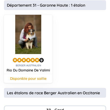
animo
Département 31 - Garonne Haute : 1 étalon
Connexion
Ou
éez
tre
mpte
BERGER AUSTRALIEN
Rio Du Domaine De Valimi
disponible pour saillie
Les étalons de race Berger Australien en Occitanie
30 - Gard