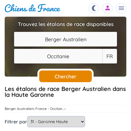
Trouvez les étalons de race disponibles
Chiots
nibles,
Berger Australien
aître
Éleveurs
Occitanie
FR
es et
mations
Étalons
ous
es
Chercher
les
po..
Chiens
Les étalons de race Berger Australien dans
la Haute Garonne
ndre,
gree,
..
Services
Berger Australien
France - Occitanie
tteurs,
ons ..
Filtrer par
Assurances