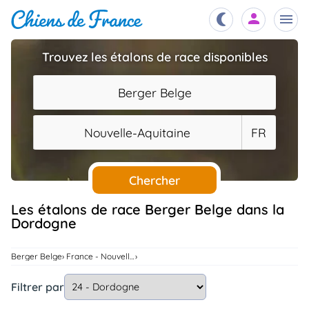
Trouvez les étalons de race disponibles
Chiots
nibles,
Berger Belge
aître
Éleveurs
Nouvelle-Aquitaine
FR
es et
mations
Étalons
ous
es
Chercher
les
po..
Chiens
Les étalons de race Berger Belge dans la
Dordogne
ndre,
gree,
..
Services
Berger Belge
France - Nouvelle-Aquitaine
tteurs,
ons ..
Filtrer par
Assurances