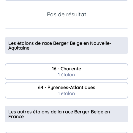
animo
Connexion
Pas de résultat
Ou
éez
tre
mpte
Les étalons de race Berger Belge en Nouvelle-
Aquitaine
16 - Charente
1 étalon
64 - Pyrenees-Atlantiques
1 étalon
Les autres étalons de la race Berger Belge en
France