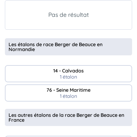
animo
Connexion
Pas de résultat
Ou
éez
tre
mpte
Les étalons de race Berger de Beauce en
Normandie
14 - Calvados
1 étalon
76 - Seine Maritime
1 étalon
Les autres étalons de la race Berger de Beauce en
France