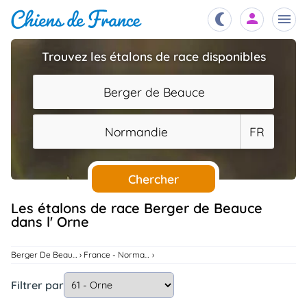
Trouvez les étalons de race disponibles
Chiots
nibles,
Berger de Beauce
aître
Éleveurs
Normandie
FR
es et
mations
Étalons
ous
es
Chercher
les
po..
Chiens
Les étalons de race Berger de Beauce
dans l' Orne
ndre,
gree,
..
Services
Berger De Beauce
France - Normandie
tteurs,
ons ..
Filtrer par
Assurances