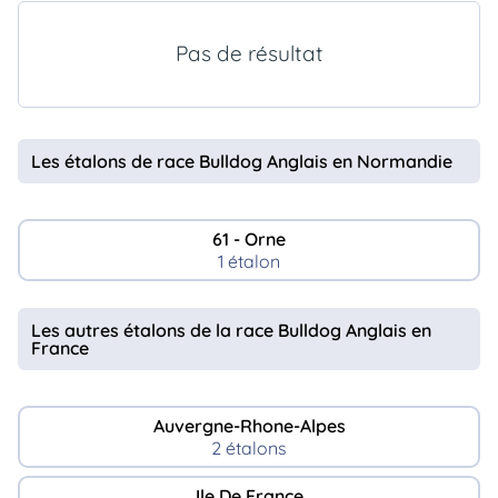
animo
Connexion
Pas de résultat
Ou
éez
tre
mpte
Les étalons de race Bulldog Anglais en Normandie
61 - Orne
1 étalon
Les autres étalons de la race Bulldog Anglais en
France
Auvergne-Rhone-Alpes
2 étalons
Ile De France