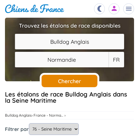
Trouvez les étalons de race disponibles
Chiots
nibles,
Bulldog Anglais
aître
Éleveurs
Normandie
FR
es et
mations
Étalons
ous
es
Chercher
les
po..
Chiens
Les étalons de race Bulldog Anglais dans
la Seine Maritime
ndre,
gree,
..
Services
Bulldog Anglais
France - Normandie
tteurs,
ons ..
Filtrer par
Assurances