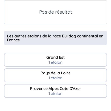
animo
Connexion
Pas de résultat
Ou
éez
tre
mpte
Les autres étalons de la race Bulldog continental en
France
Grand Est
1 étalon
Pays de la Loire
1 étalon
Provence Alpes Cote D'Azur
1 étalon