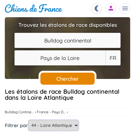
Trouvez les étalons de race disponibles
Chiots
nibles,
Bulldog continental
aître
Éleveurs
Pays de la Loire
FR
es et
mations
Étalons
ous
es
Chercher
les
po..
Chiens
Les étalons de race Bulldog continental
dans la Loire Atlantique
ndre,
gree,
..
Services
Bulldog Continental
France - Pays De La Loire
tteurs,
ons ..
Filtrer par
Assurances