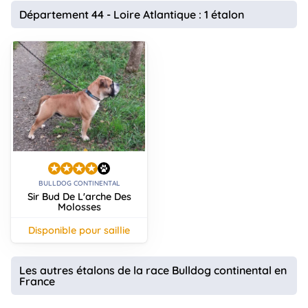
animo
Département 44 - Loire Atlantique : 1 étalon
Connexion
Ou
éez
tre
mpte
BULLDOG CONTINENTAL
Sir Bud De L'arche Des
Molosses
disponible pour saillie
Les autres étalons de la race Bulldog continental en
France